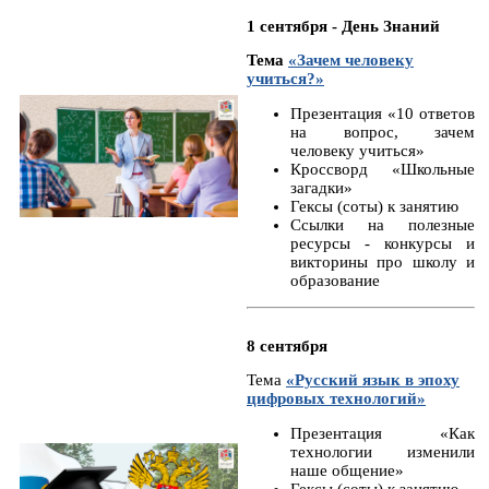
1 сентября - День Знаний
Тема
«Зачем человеку
учиться?»
Презентация «10 ответов
на вопрос, зачем
человеку учиться»
Кроссворд «Школьные
загадки»
Гексы (соты) к занятию
Ссылки на полезные
ресурсы - конкурсы и
викторины про школу и
образование
8 сентября
Тема
«Русский язык в эпоху
цифровых технологий»
Презентация «Как
технологии изменили
наше общение»
Гексы (соты) к занятию