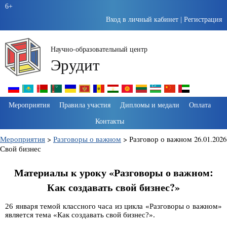
6+
Вход в личный кабинет
|
Регистрация
Научно-образовательный центр
Эрудит
Пропустить
Мероприятия
Правила участия
Дипломы и медали
Оплата
навигацию
Контакты
Мероприятия
>
Разговоры о важном
>
Разговор о важном 26.01.2026
Свой бизнес
Материалы к уроку «Разговоры о важном:
Как создавать свой бизнес?»
26 января темой классного часа из цикла «Разговоры о важном»
является тема «Как создавать свой бизнес?».