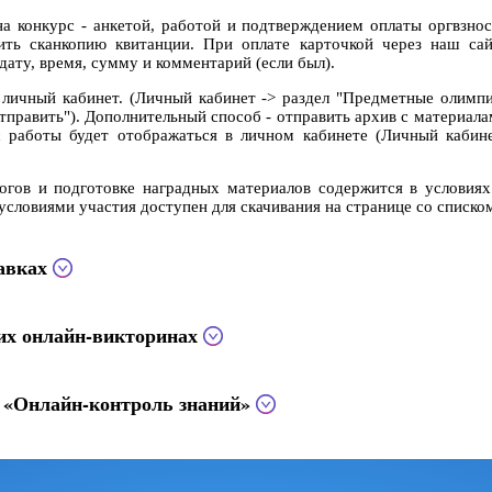
а конкурс - анкетой, работой и подтверждением оплаты оргвзнос
ить сканкопию квитанции. При оплате карточкой через наш са
дату, время, сумму и комментарий (если был).
з личный кабинет. (Личный кабинет -> раздел "Предметные олимпи
Отправить"). Дополнительный способ - отправить архив с материал
с работы будет отображаться в личном кабинете (Личный кабине
огов и подготовке наградных материалов содержится в условиях
условиями участия доступен для скачивания на странице со списко
тавках
ких онлайн-викторинах
и «Онлайн-контроль знаний»