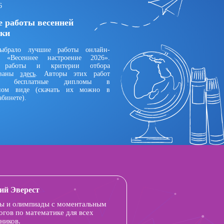
6
 работы весенней
ки
брало лучшие работы онлайн-
и «Весеннее настроение 2026».
 работы и критерии отбора
ованы
здесь
. Авторы этих работ
ют бесплатные дипломы в
нном виде (скачать их можно в
бинете).
ий Эверест
ы и олимпиады с моментальным
огов по математике для всех
ников.