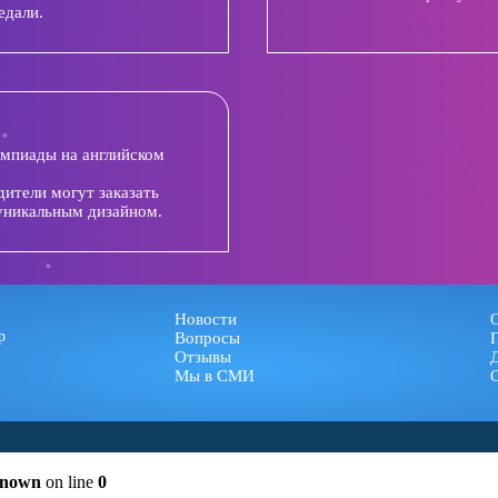
едали.
импиады на английском
дители могут заказать
уникальным дизайном.
Новости
р
Вопросы
Отзывы
Мы в СМИ
nown
on line
0