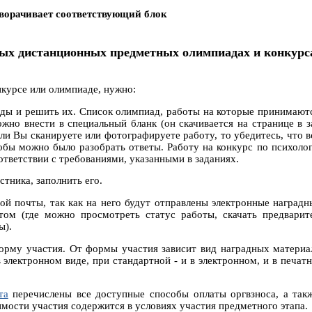
ворачивает соответствующий блок
ых дистанционных предметных олимпиадах и конкур
курсе или олимпиаде, нужно:
иады и решить их. Список олимпиад, работы на которые принимают
ожно внести в специальный бланк (он скачивается на странице в з
ли Вы сканируете или фотографируете работу, то убедитесь, что вс
бы можно было разобрать ответы. Работу на конкурс по психолог
ответствии с требованиями, указанными в заданиях.
стника, заполнить его.
ой почты, так как на него будут отправлены электронные наград
ом (где можно просмотреть статус работы, скачать предварит
ы).
форму участия. От формы участия зависит вид наградных материа
 электронном виде, при стандартной - и в электронном, и в печа
та
перечислены все доступные способы оплаты оргвзноса, а такж
мости участия содержится в условиях участия предметного этапа.