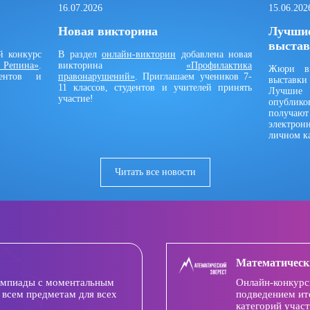
16.07.2026
15.06.202
Новая викторина
Лучшие
выстав
й конкурс
В раздел
онлайн-викторин
добавлена новая
. Репина»
.
викторина
«Профилактика
Жюри вы
дентов и
правонарушений»
. Приглашаем учеников 7-
выставк
11 классов, студентов и учителей принять
Лучшие
участие!
опублик
получа
электро
личном ка
Читать все новости
Математическ
импиады с моментальным
Онлайн-конкурс
 всем предметам для всех
подведением ит
категорий участ