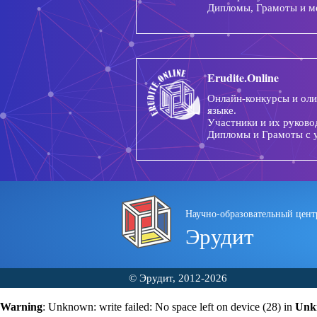
Дипломы, Грамоты и м
Erudite.Online
Онлайн-конкурсы и ол
языке.
Участники и их руково
Дипломы и Грамоты с 
Научно-образовательный цент
Эрудит
© Эрудит, 2012-2026
Warning
: Unknown: write failed: No space left on device (28) in
Unk