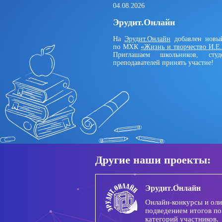
04.08.2026
Эрудит.Онлайн
На
Эрудит.Онлайн
добавлен новы
по МХК
«Жизнь и творчество И.Е
Приглашаем школьников, сту
преподавателей принять участие!
Другие наши проекты:
Эрудит.Онлайн
Онлайн-конкурсы и ол
подведением итогов по
категорий участников.