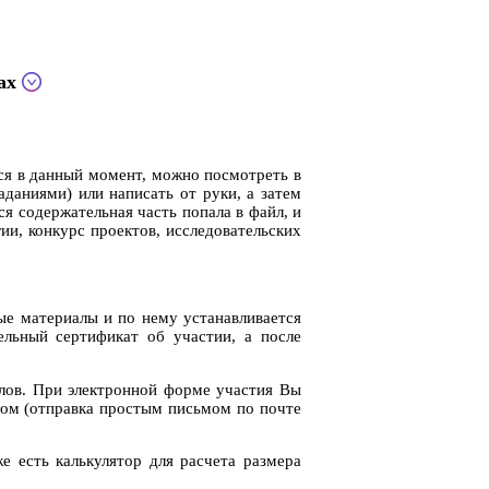
сах
ся в данный момент, можно посмотреть в
аданиями) или написать от руки, а затем
я содержательная часть попала в файл, и
ии, конкурс проектов, исследовательских
ные материалы и по нему устанавливается
ельный сертификат об участии, а после
лов. При электронной форме участия Вы
тном (отправка простым письмом по почте
е есть калькулятор для расчета размера