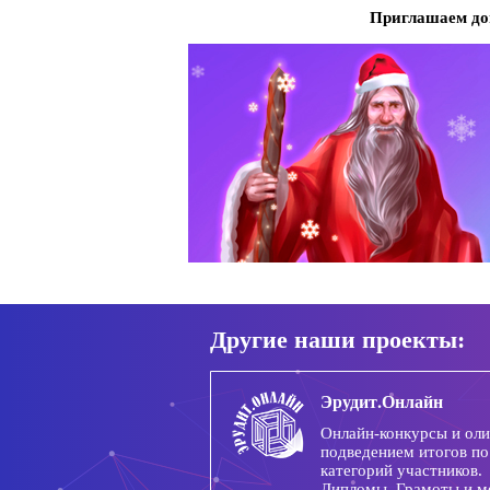
Приглашаем до
Другие наши проекты:
Эрудит.Онлайн
Онлайн-конкурсы и ол
подведением итогов по
категорий участников.
Дипломы, Грамоты и м