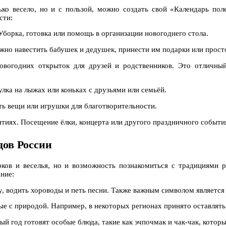
ко весело, но и с пользой, можно создать свой «Календарь пол
сти:
Уборка, готовка или помощь в организации новогоднего стола.
но навестить бабушек и дедушек, принести им подарки или просто
новогодних открыток для друзей и родственников. Это отличны
улка на лыжах или коньках с друзьями или семьёй.
ть вещи или игрушки для благотворительности.
ятиях. Посещение ёлки, концерта или другого праздничного событи
дов России
рков и веселья, но и возможность познакомиться с традициями р
ние:
у, водить хороводы и петь песни. Также важным символом является
ые с природой. Например, в некоторых регионах принято оставлять
ый год готовят особые блюда, такие как эчпочмак и чак-чак, котор