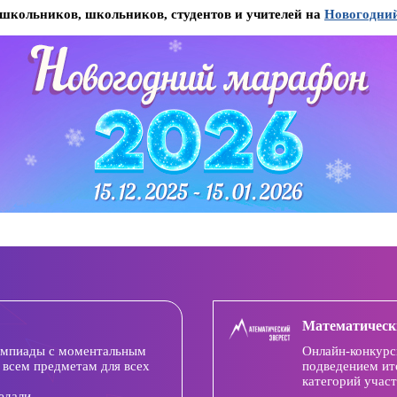
школьников, школьников, студентов и учителей на
Новогодний
Математическ
импиады с моментальным
Онлайн-конкурс
 всем предметам для всех
подведением ит
категорий участ
едали.