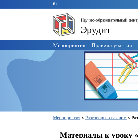
6+
Научно-образовательный цент
Эрудит
Пропустить
Мероприятия
Правила участия
навигацию
Мероприятия
>
Разговоры о важном
>
Раз
Материалы к уроку «