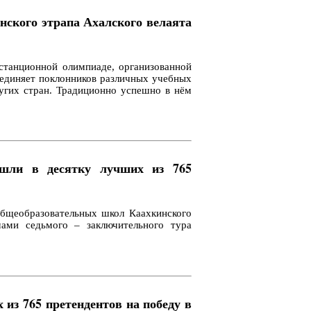
нского этрапа Ахалского велаята
станционной олимпиаде, организованной
ъединяет поклонников различных учебных
ругих стран. Традиционно успешно в нём
вошли в десятку лучших из 765
общеобразовательных школ Каахкинского
мами седьмого – заключительного тура
из 765 претендентов на победу в