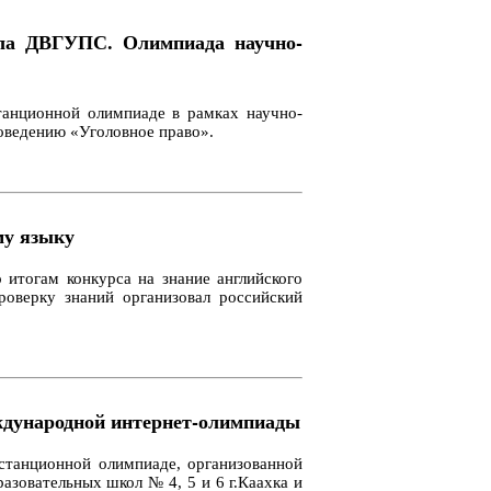
ала ДВГУПС. Олимпиада научно-
анционной олимпиаде в рамках научно-
воведению «Уголовное право».
му языку
итогам конкурса на знание английского
оверку знаний организовал российский
еждународной интернет-олимпиады
станционной олимпиаде, организованной
азовательных школ № 4, 5 и 6 г.Каахка и