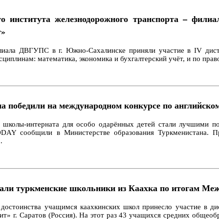
о института железнодорожного транспорта – фили
т»
иала ДВГУПС в г. Южно-Сахалинске приняли участие в IV дист
сциплинам: математика, экономика и бухгалтерский учёт, и по пра
на победили на международном конкурсе по английско
й школы-интерната для особо одарённых детей стали лучшими по 
ODAY сообщили в Министерстве образования Туркменистана. Пр
.
евали туркменские школьники из Каахка по итогам М
 достоинства учащимся каахкинских школ принесло участие в ди
» г. Саратов (Россия). На этот раз 43 учащихся средних общеобр