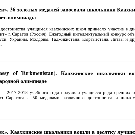
век». 36 золотых медалей завоевали школьники Каахки
нет-олимпиады
 достоинства учащимся каахкинских школ принесло участие в ди
т» г. Саратов (Россия). Ежегодный интеллектуальный конкурс об
руси, Украины, Молдовы, Таджикистана, Кыргызстана, Литвы и д
.
mbassy of Turkmenistan). Каахкинские школьники 
народной олимпиаде
о – 2017-2018 учебного года получили учащиеся ряда средних 
из Саратова с 50 медалями различного достоинства и дипло
век». Каахкинские школьники вошли в десятку лучших 