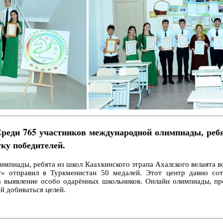
Среди 765 участников международной олимпиады, реб
ку победителей.
мпиады, ребята из школ Каахкинского этрапа Ахалского велаята в
т» отправил в Туркменистан 50 медалей. Этот центр давно со
на выявление особо одарённых школьников. Онлайн олимпиады, п
й добиваться целей.