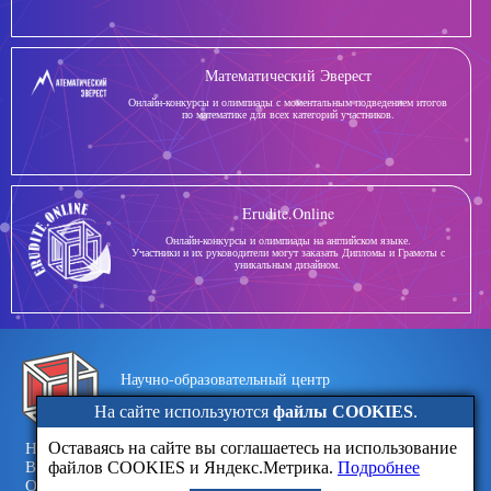
Математический Эверест
Онлайн-конкурсы и олимпиады с моментальным подведением итогов
по математике для всех категорий участников.
Erudite.Online
Онлайн-конкурсы и олимпиады на английском языке.
Участники и их руководители могут заказать Дипломы и Грамоты с
уникальным дизайном.
Научно-образовательный центр
Эрудит
На сайте используются
файлы COOKIES
.
Оставаясь на сайте вы соглашаетесь на использование
Новости
Обратная связь
файлов COOKIES и Яндекс.Метрика.
Подробнее
Вопросы
Политика конфиденциальности
Отзывы
Договор-оферта