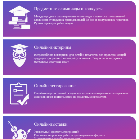
Предметные олимпиады и конкурсы
Международные дистанционные олимпиады и конкурсы повышенной
сложности от ведущих преподавателей ВУЗов и заслуженных педагогов.
Ручная проверка работ жюри.
Онлайн-викторины
Всероссийские викторины для детей и педагогов для проверки общей
эрудиции для разных категорий участников. Результат и наградные
материалы доступны сразу.
Онлайн-тестирование
Онлайн-контроль знаний: входное и итоговое контрольное тестирование
дошкольников и школьников по различным предметам.
Онлайн-выставки
Уникальный формат мероприятий!
Выставки творческих работ в дистанционном формате.
3 номинации и онлайн-голосование!