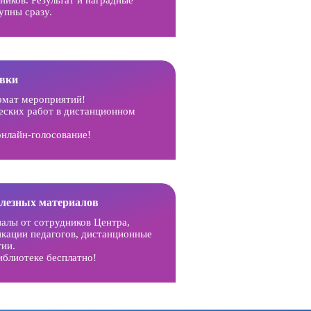
упны сразу.
вки
рмат мероприятий!
еских работ в дистанционном
онлайн-голосование!
олезных материалов
иалы от сотрудников Центра,
икации педагогов, дистанционные
гии.
иблиотеке бесплатно!