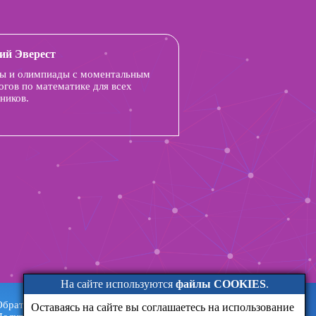
ий Эверест
ы и олимпиады с моментальным
огов по математике для всех
ников.
На сайте используются
файлы COOKIES
.
Обратная связь
Оставаясь на сайте вы соглашаетесь на использование