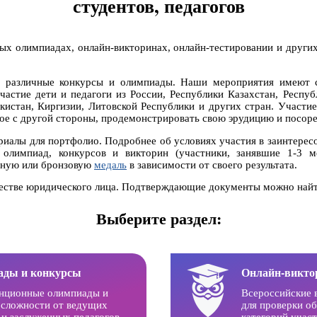
студентов, педагогов
ых олимпиадах, онлайн-викторинах, онлайн-тестировании и други
 различные конкурсы и олимпиады. Наши мероприятия имеют 
астие дети и педагоги из России, Республики Казахстан, Респуб
истан, Киргизии, Литовской Республики и других стран. Участие
тное с другой стороны, продемонстрировать свою эрудицию и посоре
риалы для портфолио. Подробнее об условиях участия в заинтере
 олимпиад, конкурсов и викторин (участники, занявшие 1-3 
ряную или бронзовую
медаль
в зависимости от своего результата.
честве юридического лица. Подтверждающие документы можно найт
Выберите раздел:
ады и конкурсы
Онлайн-викт
нционные олимпиады и
Всероссийские 
сложности от ведущих
для проверки о
и заслуженных педагогов.
категорий участ