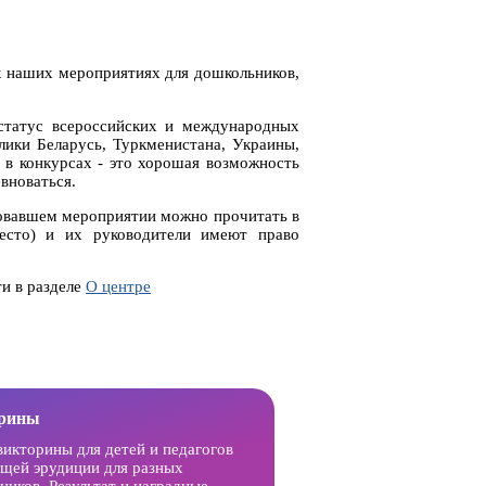
х наших мероприятиях для дошкольников,
статус всероссийских и международных
лики Беларусь, Туркменистана, Украины,
 в конкурсах - это хорошая возможность
вноваться.
совавшем мероприятии можно прочитать в
место) и их руководители имеют право
и в разделе
О центре
орины
викторины для детей и педагогов
бщей эрудиции для разных
ников. Результат и наградные