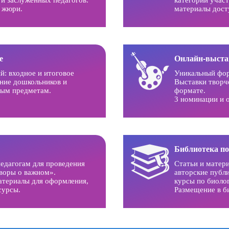
т жюри.
материалы дост
е
Онлайн-выста
й: входное и итоговое
Уникальный фо
ние дошкольников и
Выставки творч
ным предметам.
формате.
3 номинации и 
Библиотека п
едагогам для проведения
Статьи и матер
оворы о важном».
авторские публ
атериалы для оформления,
курсы по биоло
сурсы.
Размещение в б