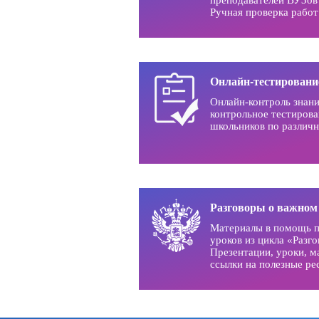
Ручная проверка рабо
Онлайн-тестировани
Онлайн-контроль знани
контрольное тестирова
школьников по различ
Разговоры о важном
Материалы в помощь п
уроков из цикла «Разг
Презентации, уроки, м
ссылки на полезные ре