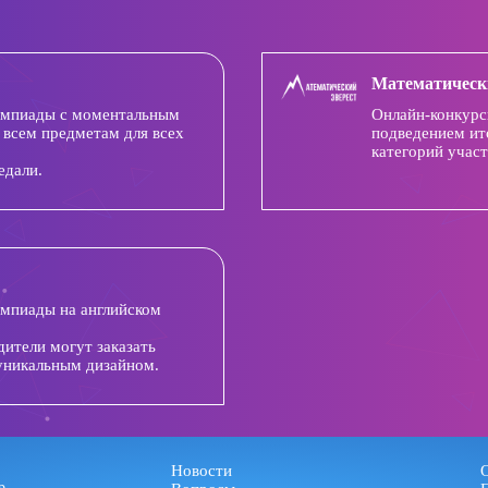
Математическ
импиады с моментальным
Онлайн-конкурс
 всем предметам для всех
подведением ит
категорий участ
едали.
импиады на английском
дители могут заказать
уникальным дизайном.
Новости
р