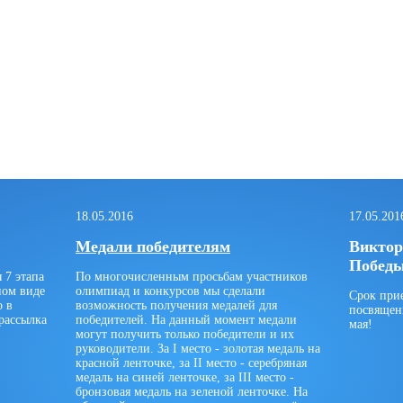
18.05.2016
17.05.201
Медали победителям
Виктор
Побед
 7 этапа
По многочисленным просьбам участников
ном виде
олимпиад и конкурсов мы сделали
Срок при
о в
возможность получения медалей для
посвящен
рассылка
победителей. На данный момент медали
мая!
могут получить только победители и их
руководители. За I место - золотая медаль на
красной ленточке, за II место - серебряная
медаль на синей ленточке, за III место -
бронзовая медаль на зеленой ленточке. На