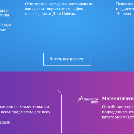
Отправлены наградные материалы по
Печатные
конкурсам творческого марафона,
предмент
ция и
посвященного Дню Победы.
10 июня.
имина
 Фонда
олий
Читать все новости
Математическ
импиады с моментальным
Онлайн-конкурс
 всем предметам для всех
подведением ит
категорий участ
едали.