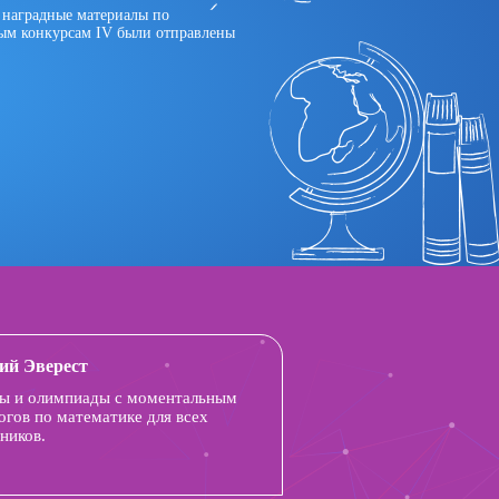
 наградные материалы по
ым конкурсам IV были отправлены
ий Эверест
ы и олимпиады с моментальным
огов по математике для всех
ников.