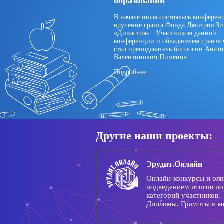
образовании
В начале июля состоялась конферен
вручение гранта Фонда Дмитрия З
«Династия». Участником данной
конференции и обладателем гранта
стал преподаватель биологии Анат
Валентинович Пименов.
За
Подробнее...
выдающиеся
заслуги
в
образовании
Другие наши проекты:
Эрудит.Онлайн
Онлайн-конкурсы и ол
подведением итогов по
категорий участников.
Дипломы, Грамоты и м