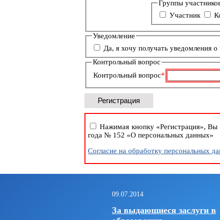
Обязательное
Группы участнико
поле
Участник
К
Уведомление
Да, я хочу получать уведомления о
Контрольный вопрос
Обязательное
Контрольный вопрос
*
поле
Нажимая кнопку «Регистрация», Вы 
года № 152 «О персональных данных»
Согласие на обработку персональных д
09.07.2014
За выдающиеся заслуги в