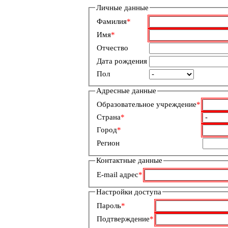
Личные данные
Обязательное
Фамилия
*
поле
Обязательное
Имя
*
поле
Отчество
Дата рождения
Пол
Адресные данные
Обязательное
Образовательное учреждение
*
поле
Обязательное
Страна
*
поле
Обязательное
Город
*
поле
Регион
Контактные данные
Обязательное
E-mail адрес
*
поле
Настройки доступа
Обязательное
Пароль
*
поле
Обязательное
Подтверждение
*
поле