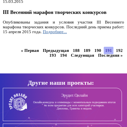
15.03.2015
III Весенний марафон творческих конкурсов
Опубликованы задания и условия участия III Весеннего
марафона творческих конкурсов. Последний день приема работ:
15 апреля 2015 года.
Подробнее...
« Первая
Предыдущая
188
189
190
191
192
193
194
Следующая
Последняя »
Другие наши проекты:
Эрудит.Онлайн
Онлайн-конкурсы и олимпиады с моментальным подведением итогов
по всем предметам для всех категорий участников.
Дипломы, Грамоты и медали.