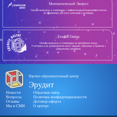
Математический Эверест
Онлайн-конкурсы и олимпиады с моментальным подведением итогов
по математике для всех категорий участников.
Erudite.Online
Онлайн-конкурсы и олимпиады на английском языке.
Участники и их руководители могут заказать Дипломы и Грамоты с
уникальным дизайном.
Научно-образовательный центр
Эрудит
Новости
Обратная связь
Вопросы
Политика конфиденциальности
Отзывы
Договор-оферта
Мы в СМИ
О центре