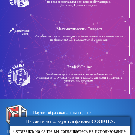
по всем предметам для всех категорий участников.
Дипломы, Грамоты и медали.
Математический Эверест
Онлайн-конкурсы и олимпиады с моментальным подведением итогов
по математике для всех категорий участников.
Erudite.Online
Онлайн-конкурсы и олимпиады на английском языке.
Участники и их руководители могут заказать Дипломы и Грамоты с
уникальным дизайном.
Научно-образовательный центр
Эрудит
На сайте используются
файлы COOKIES
.
Оставаясь на сайте вы соглашаетесь на использование
Новости
Обратная связь