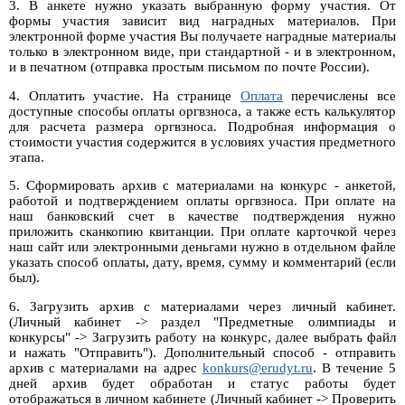
3. В анкете нужно указать выбранную форму участия. От
формы участия зависит вид наградных материалов. При
электронной форме участия Вы получаете наградные материалы
только в электронном виде, при стандартной - и в электронном,
и в печатном (отправка простым письмом по почте России).
4. Оплатить участие. На странице
Оплата
перечислены все
доступные способы оплаты оргвзноса, а также есть калькулятор
для расчета размера оргвзноса. Подробная информация о
стоимости участия содержится в условиях участия предметного
этапа.
5. Сформировать архив с материалами на конкурс - анкетой,
работой и подтверждением оплаты оргвзноса. При оплате на
наш банковский счет в качестве подтверждения нужно
приложить сканкопию квитанции. При оплате карточкой через
наш сайт или электронными деньгами нужно в отдельном файле
указать способ оплаты, дату, время, сумму и комментарий (если
был).
6. Загрузить архив с материалами через личный кабинет.
(Личный кабинет -> раздел "Предметные олимпиады и
конкурсы" -> Загрузить работу на конкурс, далее выбрать файл
и нажать "Отправить"). Дополнительный способ - отправить
архив с материалами на адрес
konkurs@erudyt.ru
. В течение 5
дней архив будет обработан и статус работы будет
отображаться в личном кабинете (Личный кабинет -> Проверить