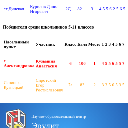
Курилов Данил
ст.Динская
2Д
82
3
4
5
5
6
2
5
6
5
Игоревич
Победители среди школьников 5-11 классов
Населенный
Участник
Класс
Балл
Место
1
2
3
4
5
6
7
8
пункт
с.
Кузьмина
6
100
1
4
5
5
6
5
5
7
5
Александровка
Анастасия
Сиротский
Ленинск-
7а
83
2
3
3
5
6
5
3
5
3
Егор
Кузнецкий
Ростиславович
Научно-образовательный центр
Эрудит