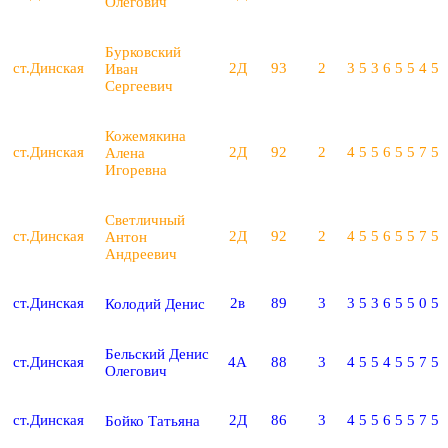
Олегович
Бурковский
ст.Динская
2Д
93
2
3
5
3
6
5
5
4
5
Иван
Сергеевич
Кожемякина
ст.Динская
2Д
92
2
4
5
5
6
5
5
7
5
Алена
Игоревна
Светличный
ст.Динская
2Д
92
2
4
5
5
6
5
5
7
5
Антон
Андреевич
ст.Динская
2в
89
3
3
5
3
6
5
5
0
5
Колодий Денис
Бельский Денис
ст.Динская
4А
88
3
4
5
5
4
5
5
7
5
Олегович
ст.Динская
2Д
86
3
4
5
5
6
5
5
7
5
Бойко Татьяна