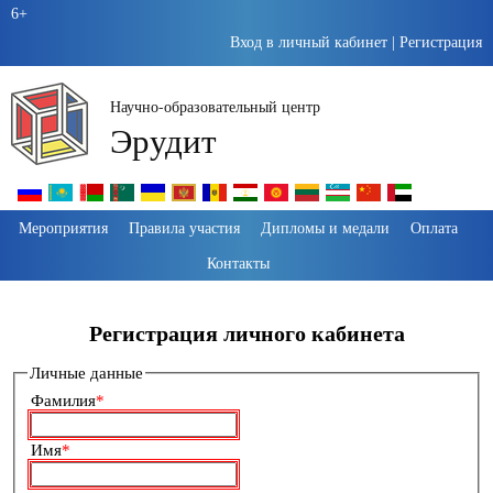
6+
Вход в личный кабинет
|
Регистрация
Научно-образовательный центр
Эрудит
Пропустить
Мероприятия
Правила участия
Дипломы и медали
Оплата
навигацию
Контакты
Регистрация личного кабинета
Личные данные
Обязательное
Фамилия
*
поле
Обязательное
Имя
*
поле