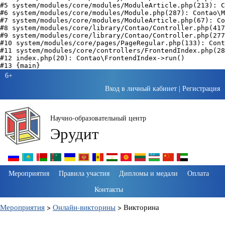
#5 system/modules/core/modules/ModuleArticle.php(213): C
#6 system/modules/core/modules/Module.php(287): Contao\M
#7 system/modules/core/modules/ModuleArticle.php(67): Co
#8 system/modules/core/library/Contao/Controller.php(417
#9 system/modules/core/library/Contao/Controller.php(277
#10 system/modules/core/pages/PageRegular.php(133): Cont
#11 system/modules/core/controllers/FrontendIndex.php(28
#12 index.php(20): Contao\FrontendIndex->run()

6+
Вход в личный кабинет
|
Регистрация
Научно-образовательный центр
Эрудит
Пропустить
Мероприятия
Правила участия
Дипломы и медали
Оплата
навигацию
Контакты
Мероприятия
>
Онлайн-викторины
>
Викторина