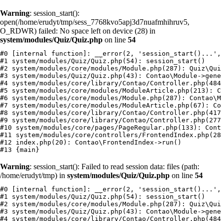
Warning
: session_start():
open(/home/erudyt/tmp/sess_7768kvo5apj3d7nuafmhihruv5,
O_RDWR) failed: No space left on device (28) in
system/modules/Quiz/Quiz.php
on line
54
#0 [internal function]: __error(2, 'session_start()...',
#1 system/modules/Quiz/Quiz.php(54): session_start()

#2 system/modules/core/modules/Module.php(287): Quiz\Qui
#3 system/modules/Quiz/Quiz.php(43): Contao\Module->gene
#4 system/modules/core/library/Contao/Controller.php(484
#5 system/modules/core/modules/ModuleArticle.php(213): C
#6 system/modules/core/modules/Module.php(287): Contao\M
#7 system/modules/core/modules/ModuleArticle.php(67): Co
#8 system/modules/core/library/Contao/Controller.php(417
#9 system/modules/core/library/Contao/Controller.php(277
#10 system/modules/core/pages/PageRegular.php(133): Cont
#11 system/modules/core/controllers/FrontendIndex.php(28
#12 index.php(20): Contao\FrontendIndex->run()

Warning
: session_start(): Failed to read session data: files (path:
/home/erudyt/tmp) in
system/modules/Quiz/Quiz.php
on line
54
#0 [internal function]: __error(2, 'session_start()...',
#1 system/modules/Quiz/Quiz.php(54): session_start()

#2 system/modules/core/modules/Module.php(287): Quiz\Qui
#3 system/modules/Quiz/Quiz.php(43): Contao\Module->gene
#4 system/modules/core/library/Contao/Controller.php(484