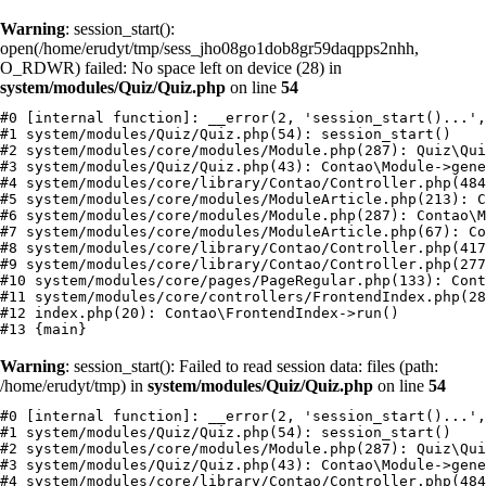
Warning
: session_start():
open(/home/erudyt/tmp/sess_jho08go1dob8gr59daqpps2nhh,
O_RDWR) failed: No space left on device (28) in
system/modules/Quiz/Quiz.php
on line
54
#0 [internal function]: __error(2, 'session_start()...',
#1 system/modules/Quiz/Quiz.php(54): session_start()

#2 system/modules/core/modules/Module.php(287): Quiz\Qui
#3 system/modules/Quiz/Quiz.php(43): Contao\Module->gene
#4 system/modules/core/library/Contao/Controller.php(484
#5 system/modules/core/modules/ModuleArticle.php(213): C
#6 system/modules/core/modules/Module.php(287): Contao\M
#7 system/modules/core/modules/ModuleArticle.php(67): Co
#8 system/modules/core/library/Contao/Controller.php(417
#9 system/modules/core/library/Contao/Controller.php(277
#10 system/modules/core/pages/PageRegular.php(133): Cont
#11 system/modules/core/controllers/FrontendIndex.php(28
#12 index.php(20): Contao\FrontendIndex->run()

Warning
: session_start(): Failed to read session data: files (path:
/home/erudyt/tmp) in
system/modules/Quiz/Quiz.php
on line
54
#0 [internal function]: __error(2, 'session_start()...',
#1 system/modules/Quiz/Quiz.php(54): session_start()

#2 system/modules/core/modules/Module.php(287): Quiz\Qui
#3 system/modules/Quiz/Quiz.php(43): Contao\Module->gene
#4 system/modules/core/library/Contao/Controller.php(484