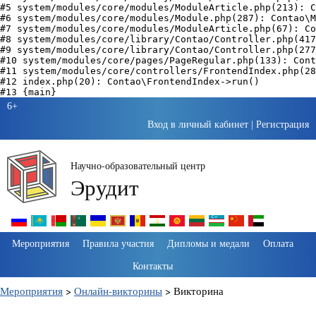
#5 system/modules/core/modules/ModuleArticle.php(213): C
#6 system/modules/core/modules/Module.php(287): Contao\M
#7 system/modules/core/modules/ModuleArticle.php(67): Co
#8 system/modules/core/library/Contao/Controller.php(417
#9 system/modules/core/library/Contao/Controller.php(277
#10 system/modules/core/pages/PageRegular.php(133): Cont
#11 system/modules/core/controllers/FrontendIndex.php(28
#12 index.php(20): Contao\FrontendIndex->run()

6+
Вход в личный кабинет
|
Регистрация
Научно-образовательный центр
Эрудит
Пропустить
Мероприятия
Правила участия
Дипломы и медали
Оплата
навигацию
Контакты
Мероприятия
>
Онлайн-викторины
>
Викторина