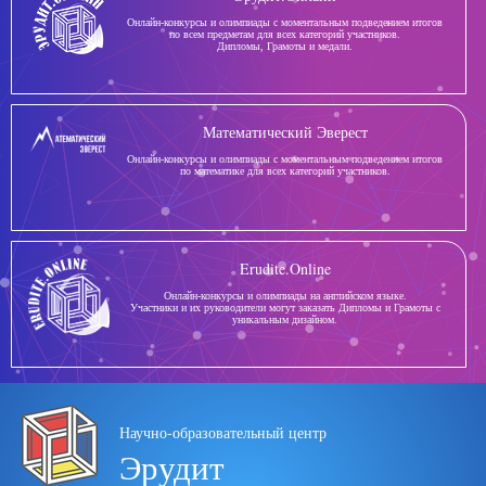
Онлайн-конкурсы и олимпиады с моментальным подведением итогов
по всем предметам для всех категорий участников.
Дипломы, Грамоты и медали.
Математический Эверест
Онлайн-конкурсы и олимпиады с моментальным подведением итогов
по математике для всех категорий участников.
Erudite.Online
Онлайн-конкурсы и олимпиады на английском языке.
Участники и их руководители могут заказать Дипломы и Грамоты с
уникальным дизайном.
Научно-образовательный центр
Эрудит