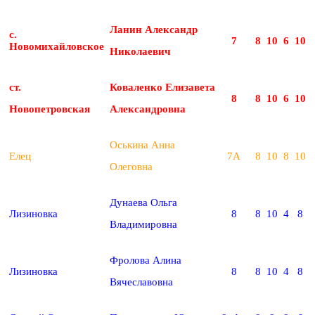
Ланин Александр
с.
7
8
10
6
10
Новомихайловское
Николаевич
ст.
Коваленко Елизавета
8
8
10
6
10
Новопетровская
Александровна
Оськина Анна
Елец
7А
8
10
8
10
Олеговна
Дунаева Ольга
Лизиновка
8
8
10
4
8
Владимировна
Фролова Алина
Лизиновка
8
8
10
4
8
Вячеславовна