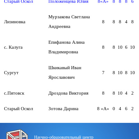
Старый Оскол
Положенцева Юлия
8«А»
8
8
8
6
Мурзакова Светлана
Лизиновка
8
8
8
4
8
Андреевна
Епифанова Алина
с. Калуга
8
8
10
6
10
Владимировна
Шкикавый Иван
Сургут
7
8
10
8
10
Ярославович
с.Пятовск
Дроздова Виктория
8
8
10
4
2
Старый Оскол
Зотова Дарина
8 «А»
0
4
6
2
Научно-образовательный центр