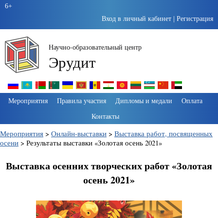
6+
Вход в личный кабинет
|
Регистрация
Научно-образовательный центр
Эрудит
Пропустить
Мероприятия
Правила участия
Дипломы и медали
Оплата
навигацию
Контакты
Мероприятия
>
Онлайн-выставки
>
Выставка работ, посвященных
осени
>
Результаты выставки «Золотая осень 2021»
Выставка осенних творческих работ «Золотая
осень 2021»