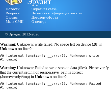
Эрудит
Новости
Обратная связь
Вопросы
Политика конфиденциальности
Отзывы
Договор-оферта
Мы в СМИ
О центре
© Эрудит, 2012-2026
Warning
: Unknown: write failed: No space left on device (28) in
Unknown
on line
0
#0 [internal function]: __error(2, 'Unknown: write ...',
Warning
: Unknown: Failed to write session data (files). Please verify
that the current setting of session.save_path is correct
(/home/erudyt/tmp) in
Unknown
on line
0
#0 [internal function]: __error(2, 'Unknown: Failed...',