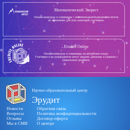
Математический Эверест
Онлайн-конкурсы и олимпиады с моментальным подведением итогов
по математике для всех категорий участников.
Erudite.Online
Онлайн-конкурсы и олимпиады на английском языке.
Участники и их руководители могут заказать Дипломы и Грамоты с
уникальным дизайном.
Научно-образовательный центр
Эрудит
Новости
Обратная связь
Вопросы
Политика конфиденциальности
Отзывы
Договор-оферта
Мы в СМИ
О центре