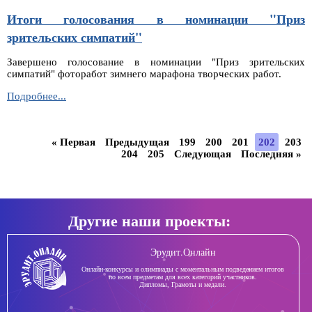
Итоги голосования в номинации "Приз
зрительских симпатий"
Завершено голосование в номинации "Приз зрительских
симпатий" фоторабот зимнего марафона творческих работ.
Итоги
Подробнее...
голосования
в
номинации
« Первая
Предыдущая
199
200
201
202
203
"Приз
204
205
Следующая
Последняя »
зрительских
симпатий"
Другие наши проекты:
Эрудит.Онлайн
Онлайн-конкурсы и олимпиады с моментальным подведением итогов
по всем предметам для всех категорий участников.
Дипломы, Грамоты и медали.