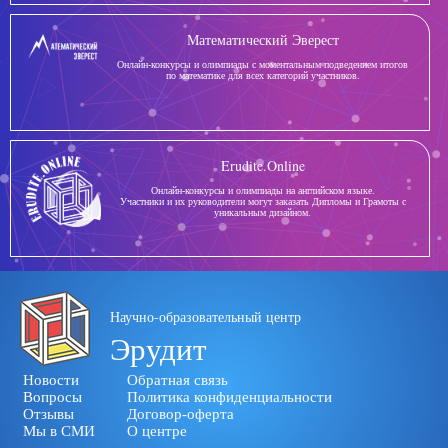
Математический Эверест
Онлайн-конкурсы и олимпиады с моментальным подведением итогов
по математике для всех категорий участников.
Erudite.Online
Онлайн-конкурсы и олимпиады на английском языке.
Участники и их руководители могут заказать Дипломы и Грамоты с
уникальным дизайном.
Научно-образовательный центр
Эрудит
Новости
Обратная связь
Вопросы
Политика конфиденциальности
Отзывы
Договор-оферта
Мы в СМИ
О центре