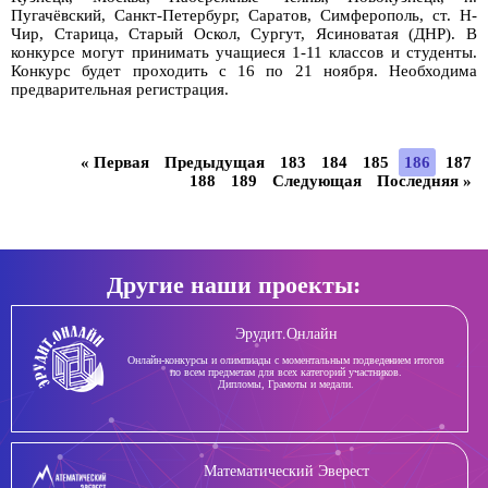
Пугачёвский, Санкт-Петербург, Саратов, Симферополь, ст. Н-
Чир, Старица, Старый Оскол, Сургут, Ясиноватая (ДНР). В
конкурсе могут принимать учащиеся 1-11 классов и студенты.
Конкурс будет проходить с 16 по 21 ноября. Необходима
предварительная регистрация.
« Первая
Предыдущая
183
184
185
186
187
188
189
Следующая
Последняя »
Другие наши проекты:
Эрудит.Онлайн
Онлайн-конкурсы и олимпиады с моментальным подведением итогов
по всем предметам для всех категорий участников.
Дипломы, Грамоты и медали.
Математический Эверест