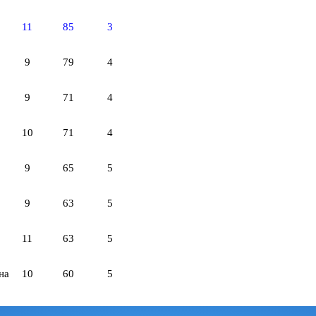
11
85
3
9
79
4
9
71
4
10
71
4
9
65
5
9
63
5
11
63
5
на
10
60
5