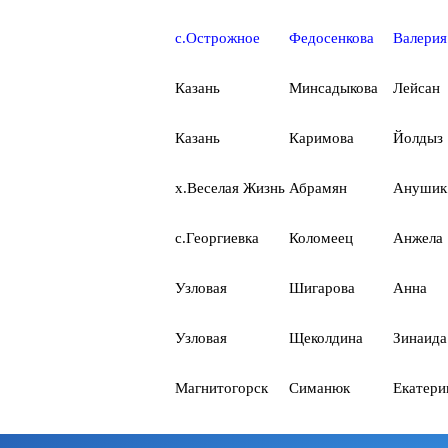
с.Острожное
Федосенкова
Валерия
Казань
Минсадыкова
Лейсан
Казань
Каримова
Йолдыз
х.Веселая Жизнь
Абрамян
Анушик
с.Георгиевка
Коломеец
Анжела
Узловая
Шигарова
Анна
Узловая
Щеколдина
Зинаида
Магнитогорск
Симанюк
Екатери