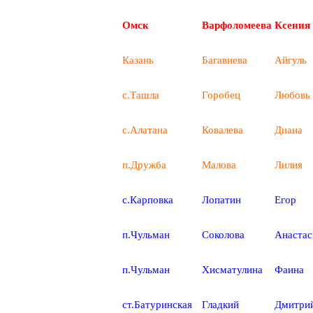
Омск
Варфоломеева
Ксения
Казань
Багавиева
Айгуль
с.Ташла
Горобец
Любовь
с.Алатана
Ковалева
Диана
п.Дружба
Малова
Лилия
с.Карповка
Лопатин
Егор
п.Чульман
Соколова
Анастас
п.Чульман
Хисматулина
Фаина
ст.Батуринская
Гладкий
Дмитри