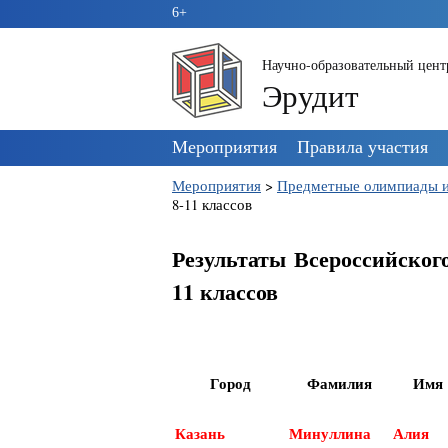
6+
Научно-образовательный цент
Эрудит
Пропустить
Мероприятия
Правила участия
навигацию
Мероприятия
>
Предметные олимпиады и
8-11 классов
Результаты Всероссийског
11 классов
Город
Фамилия
Имя
Казань
Минуллина
Алия