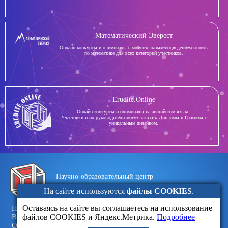
Математический Эверест
Онлайн-конкурсы и олимпиады с моментальным подведением итогов
по математике для всех категорий участников.
Erudite.Online
Онлайн-конкурсы и олимпиады на английском языке.
Участники и их руководители могут заказать Дипломы и Грамоты с
уникальным дизайном.
Научно-образовательный центр
Эрудит
На сайте используются
файлы COOKIES
.
Оставаясь на сайте вы соглашаетесь на использование
Новости
Обратная связь
файлов COOKIES и Яндекс.Метрика.
Подробнее
Вопросы
Политика конфиденциальности
Отзывы
Договор-оферта