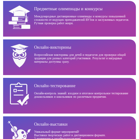
Предметные олимпиады и конкурсы
Международные дистанционные олимпиады и конкурсы повышенной
сложности от ведущих преподавателей ВУЗов и заслуженных педагогов.
Ручная проверка работ жюри.
Онлайн-викторины
Всероссийские викторины для детей и педагогов для проверки общей
эрудиции для разных категорий участников. Результат и наградные
материалы доступны сразу.
Онлайн-тестирование
Онлайн-контроль знаний: входное и итоговое контрольное тестирование
дошкольников и школьников по различным предметам.
Онлайн-выставки
Уникальный формат мероприятий!
Выставки творческих работ в дистанционном формате.
3 номинации и онлайн-голосование!