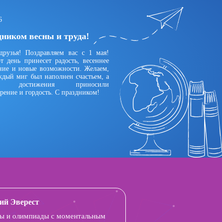
6
дником весны и труда!
друзья! Поздравляем вас с 1 мая!
т день принесет радость, весеннее
ние и новые возможности. Желаем,
ждый миг был наполнен счастьем, а
ые достижения приносили
рение и гордость. С праздником!
ий Эверест
ы и олимпиады с моментальным