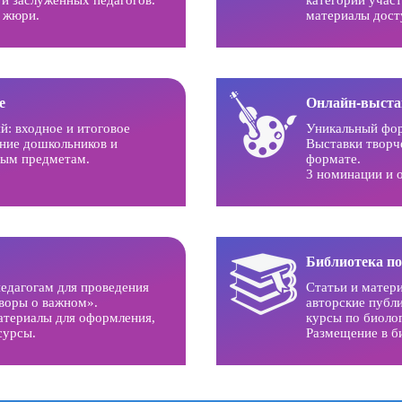
т жюри.
материалы дост
е
Онлайн-выста
й: входное и итоговое
Уникальный фо
ние дошкольников и
Выставки творч
ным предметам.
формате.
3 номинации и 
Библиотека п
едагогам для проведения
Статьи и матер
оворы о важном».
авторские публ
атериалы для оформления,
курсы по биоло
сурсы.
Размещение в б