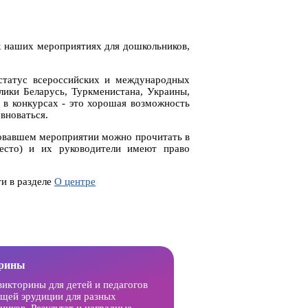
х наших мероприятиях для дошкольников,
статус всероссийских и международных
лики Беларусь, Туркменистана, Украины,
 в конкурсах - это хорошая возможность
вноваться.
совавшем мероприятии можно прочитать в
место) и их руководители имеют право
и в разделе
О центре
орины
викторины для детей и педагогов
бщей эрудиции для разных
ников. Результат и наградные