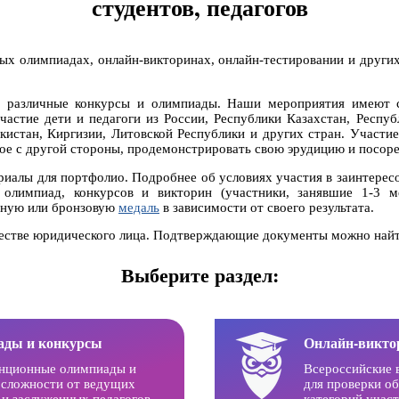
студентов, педагогов
ых олимпиадах, онлайн-викторинах, онлайн-тестировании и други
 различные конкурсы и олимпиады. Наши мероприятия имеют 
астие дети и педагоги из России, Республики Казахстан, Респуб
истан, Киргизии, Литовской Республики и других стран. Участие
тное с другой стороны, продемонстрировать свою эрудицию и посоре
риалы для портфолио. Подробнее об условиях участия в заинтере
 олимпиад, конкурсов и викторин (участники, занявшие 1-3 
ряную или бронзовую
медаль
в зависимости от своего результата.
честве юридического лица. Подтверждающие документы можно найт
Выберите раздел:
ады и конкурсы
Онлайн-викт
нционные олимпиады и
Всероссийские 
сложности от ведущих
для проверки о
и заслуженных педагогов.
категорий участ