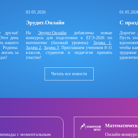
03.05.2026
01.05.202
Эрудит.Онлайн
С праз
 друзья!
На
Эрудит.Онлайн
добавлены новые
Дорогие 
Этот день
конкурсы для подготовки к ЕГЭ-2026 по
Пусть это
ть нашего
математике (базовый уровень):
Задача 1
,
вдохнове
у Родины.
Задача 2
,
Задача 3
. Приглашаем учеников 8-11
чтобы ка
ю жизнь за
классов, студентов и педагогов принять
трудов
цах!
участие!
удовлетво
Читать все новости
Математическ
импиады с моментальным
Онлайн-конкурс