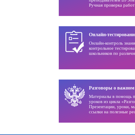
Ручная проверка рабо
Онлайн-тестировани
Онлайн-контроль знани
контрольное тестирова
школьников по различ
Разговоры о важном
Материалы в помощь п
уроков из цикла «Разг
Презентации, уроки, м
ссылки на полезные ре