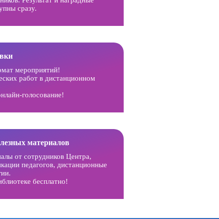
упны сразу.
вки
рмат мероприятий!
еских работ в дистанционном
онлайн-голосование!
олезных материалов
иалы от сотрудников Центра,
икации педагогов, дистанционные
гии.
иблиотеке бесплатно!