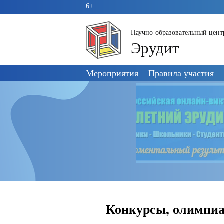
6+
Научно-образовательный цент
Эрудит
Пропустить
Мероприятия
Правила участия
навигацию
Конкурсы, олимпиа