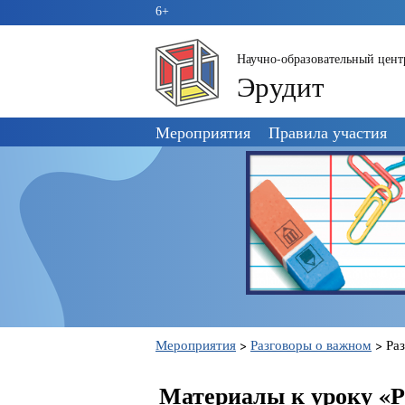
6+
Научно-образовательный цент
Эрудит
Пропустить
Мероприятия
Правила участия
навигацию
Мероприятия
>
Разговоры о важном
>
Ра
Материалы к уроку «Р