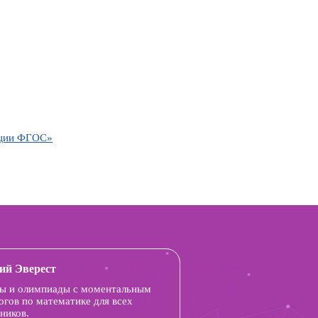
зации ФГОС»
ий Эверест
ы и олимпиады с моментальным
огов по математике для всех
ников.