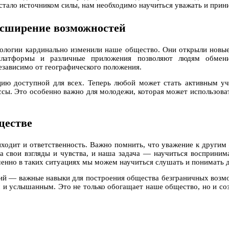
 стало источником силы, нам необходимо научиться уважать и прини
асширение возможностей
нологии кардинально изменили наше общество. Они открыли новые
-платформы и различные приложения позволяют людям обмен
езависимо от географического положения.
ю доступной для всех. Теперь любой может стать активным уч
ссы. Это особенно важно для молодежи, которая может использова
ществе
ходит и ответственность. Важно помнить, что уважение к други
 свои взгляды и чувства, и наша задача — научиться воспринима
менно в таких ситуациях мы можем научиться слушать и понимать д
чий — важные навыки для построения общества безграничных возм
 и услышанным. Это не только обогащает наше общество, но и соз