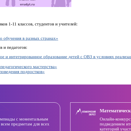
ов 1-11 классов, студентов и учителей:
о обучения в разных странах»
в и педагогов:
е и интегрированное образование детей с ОВЗ в условиях реали
педагогического мастерства»
поведения подростков»
Математическ
импиады с моментальным
Онлайн-конкурс
 всем предметам для всех
подведением ит
категорий участ