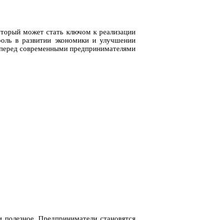
который может стать ключом к реализации
оль в развитии экономики и улучшении
ся перед современными предпринимателями
 и полезное. Предприниматели становятся