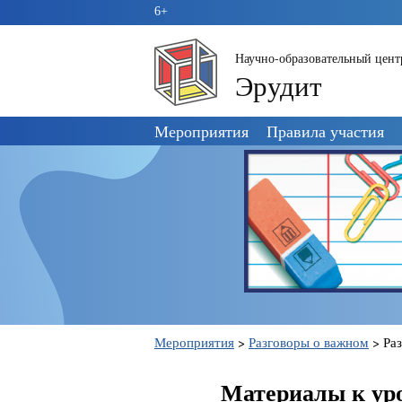
6+
Научно-образовательный цент
Эрудит
Пропустить
Мероприятия
Правила участия
навигацию
Мероприятия
>
Разговоры о важном
>
Раз
Материалы к уро