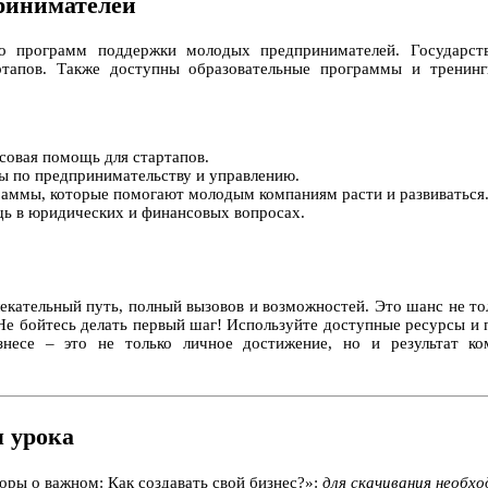
ринимателей
о программ поддержки молодых предпринимателей. Государств
ртапов. Также доступны образовательные программы и тренинг
совая помощь для стартапов.
ы по предпринимательству и управлению.
аммы, которые помогают молодым компаниям расти и развиваться
ь в юридических и финансовых вопросах.
лекательный путь, полный вызовов и возможностей. Это шанс не тол
 Не бойтесь делать первый шаг! Используйте доступные ресурсы и 
знесе – это не только личное достижение, но и результат к
 урока
оры о важном: Как создавать свой бизнес?»:
для скачивания необх