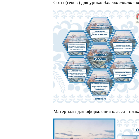
Соты (гексы) для урока:
для скачивания 
Материалы для оформления класса - плак