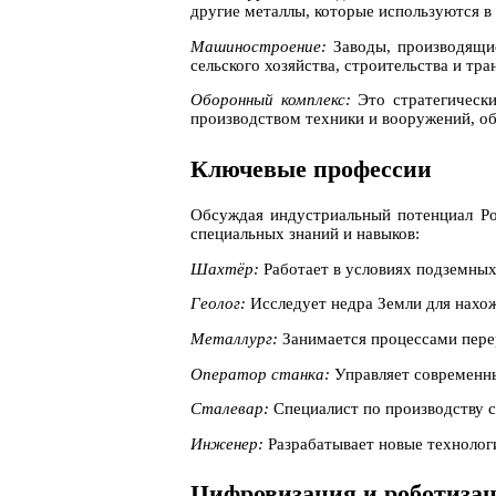
другие металлы, которые используются в
Машиностроение:
Заводы, производящи
сельского хозяйства, строительства и тра
Оборонный комплекс:
Это стратегически
производством техники и вооружений, об
Ключевые профессии
Обсуждая индустриальный потенциал Рос
специальных знаний и навыков:
Шахтёр:
Работает в условиях подземных
Геолог:
Исследует недра Земли для нахо
Металлург:
Занимается процессами перер
Оператор станка:
Управляет современны
Сталевар:
Специалист по производству с
Инженер:
Разрабатывает новые технолог
Цифровизация и роботиза