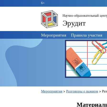
6+
Научно-образовательный цент
Эрудит
Пропустить
Мероприятия
Правила участия
навигацию
Мероприятия
>
Разговоры о важном
>
Раз
Материалы