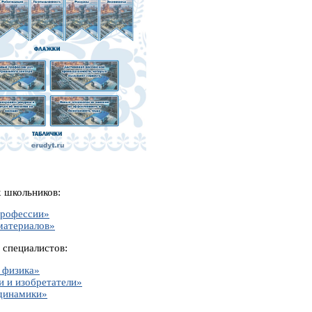
 школьников:
рофессии»
материалов»
 специалистов:
 физика»
и и изобретатели»
динамики»