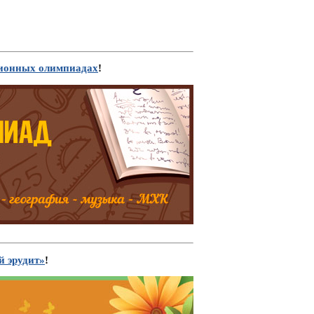
ионных олимпиадах
!
й эрудит»
!