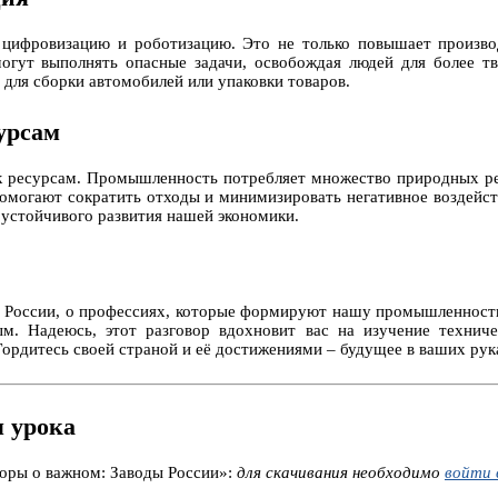
цифровизацию и роботизацию. Это не только повышает производ
огут выполнять опасные задачи, освобождая людей для более тв
для сборки автомобилей или упаковки товаров.
урсам
 ресурсам. Промышленность потребляет множество природных ресу
омогают сократить отходы и минимизировать негативное воздейс
я устойчивого развития нашей экономики.
в России, о профессиях, которые формируют нашу промышленность
м. Надеюсь, этот разговор вдохновит вас на изучение технич
Гордитесь своей страной и её достижениями – будущее в ваших рук
 урока
воры о важном: Заводы России»:
для скачивания необходимо
войти 