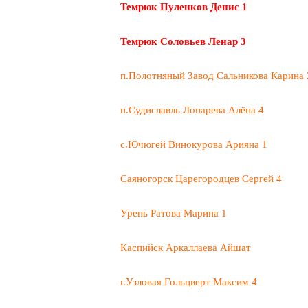
Темрюк Пуленков Денис 1
Темрюк Соловьев Ленар 3
п.Полотняный Завод Сальникова Карина 
п.Судиславль Лопарева Алёна 4
с.Ючюгей Винокурова Арияна 1
Саяногорск Царегородцев Сергей 4
Урень Ратова Марина 1
Каспийск Аркаллаева Айшат
г.Узловая Гольцверт Максим 4