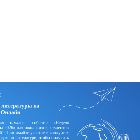
6
 литературы на
.Онлайн
ля началось событие «Неделя
ы 2026» для школьников, студентов
й! Принимайте участие в конкурсах
дах по литературе, чтобы получить