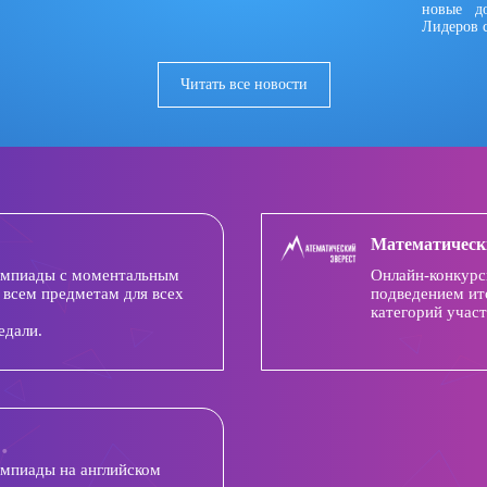
новые д
Лидеров 
Читать все новости
Математическ
импиады с моментальным
Онлайн-конкурс
 всем предметам для всех
подведением ит
категорий участ
едали.
импиады на английском