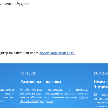
ый центр «Эрудит»
нджер на сайте или через
форму обратной связи
.
16.04.2026
13.04.202
Разговоры о важном
Неделя
Эрудит
ена новая
Опубликованы материалы в помощь
 мир!»
.
педагогам для проведения классного часа из
13 апре
классов,
цикла «Разговоры о важном» по теме
«День
литератур
ие!
Земли - каждый день»
.
и учителе
и олимпиа