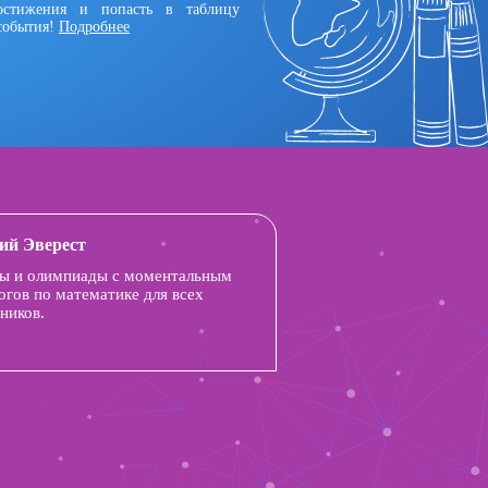
остижения и попасть в таблицу
события!
Подробнее
ий Эверест
ы и олимпиады с моментальным
огов по математике для всех
ников.