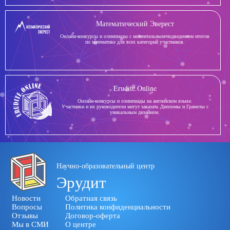
Математический Эверест
Онлайн-конкурсы и олимпиады с моментальным подведением итогов
по математике для всех категорий участников.
Erudite.Online
Онлайн-конкурсы и олимпиады на английском языке.
Участники и их руководители могут заказать Дипломы и Грамоты с
уникальным дизайном.
Научно-образовательный центр
Эрудит
Новости
Обратная связь
Вопросы
Политика конфиденциальности
Отзывы
Договор-оферта
Мы в СМИ
О центре