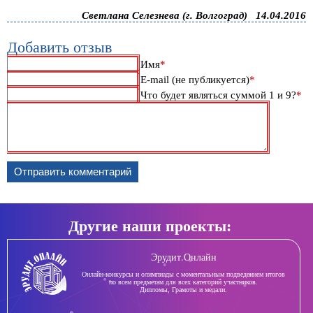
Светлана Селезнева (г. Волгоград)
14.04.2016
Добавить отзыв
Обязательное
Имя
*
поле
Обязательное
E-mail (не публикуется)
*
поле
Что будет являться суммой 1 и 9?
*
Коммента
Другие наши проекты:
Эрудит.Онлайн
Онлайн-конкурсы и олимпиады с моментальным подведением итогов
по всем предметам для всех категорий участников.
Дипломы, Грамоты и медали.