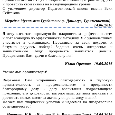
и проверить свои знания на международном уровне.
С уважением директор Педагогической школы имени Беки
Сейтакова
Мередов Мухаммет Гурбанович (г. Дашогуз, Туркменистан)
14.06.2016
Я хочу высказать огромную благодарность за профессионализм
и потрясающую по эффективности методику. Я с удовольствием
участвуют в олимпиадах. Переживаю за свои неудачи, и
безумно радуюсь победе! Задания очень интересные и
занимательные. Буду продолжать заниматься дальше.
Процветания Вам, удачи и благополучия!
Юлия Орехова
19.05.2016
Уважаемые организаторы!
Выражаем Вам искреннюю благодарность и глубокую
признательность за профессионализм и преданности
благородному делу - делу воспитания подрастающего
поколения, его духовности, патриотизма, желания познавать и
достигать новых высот за активную пропаганду знаний.
Желаем вам творческих успехов и надеемся на плодотворное
сотрудничество!
Новикова Н.Б. и Новиков В. (г. Ростов-на-Дону)
14.04.2016