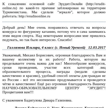
К сожалению основной сайт Эрудит.Онлайн (http://erudit-
online.ru) по какой-то причине заблокирован на территории
Туркменистана. Мы сделали "зеркало", которое должно
работать: http://erudinonline.ru
Добрый день! Мне очень понравилось отвечать на вопросы
конкурса по фигурному катанию, потому что я сама занимаюсь
этим видом спорта. Над некоторыми вопросами мне пришлось
подумать, но так было интересно. Спасибо!
Галлямова Ильзира, 4 класс (г. Новый Уренгой)
12.03.2017
Уважаемый, Михаил Борисович, огромная благодарность Вам и
вашему коллективу за их работу! Работа, которую вы
проделываете очень важна для нас! Многообразие конкурсов,
сроки проведения, участие всех категорий лиц
образовательного процесса, награды (медали сделаны
качественно и красиво), удобный способ оплаты для граждан не
из России - всё это несомненно продумывается и проводится
чётко и качественно! Ещё раз огромная благодарность Вашему
НАУЧНО-ОБРАЗОВАТЕЛЬНОМУ ЦЕНТРУ "ЭРУДИТ"!
Процветания вам!!!
С уважением Бадигулова Динара Газизовна.