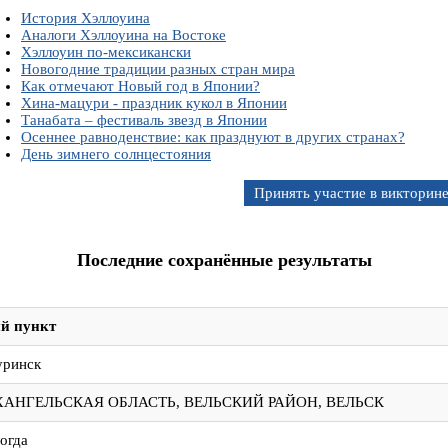
История Хэллоуина
Аналоги Хэллоуина на Востоке
Хэллоуин по-мексикански
Новогодние традиции разных стран мира
Как отмечают Новый год в Японии?
Хина-мацури - праздник кукол в Японии
Танабата – фестиваль звезд в Японии
Осеннее равноденствие: как празднуют в других странах?
День зимнего солнцестояния
Принять участие в викторин
Последние сохранённые результаты
й пункт
Туринск
АРХАНГЕЛЬСКАЯ ОБЛАСТЬ, ВЕЛЬСКИЙ РАЙОН, ВЕЛЬСК
огда