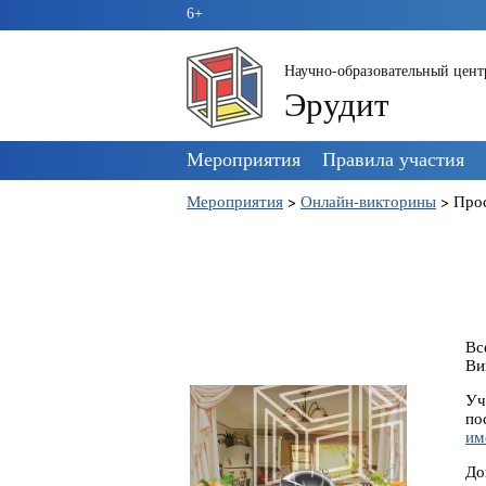
6+
Научно-образовательный цент
Эрудит
Пропустить
Мероприятия
Правила участия
навигацию
Мероприятия
>
Онлайн-викторины
>
Про
Вс
Ви
Уч
по
им
До