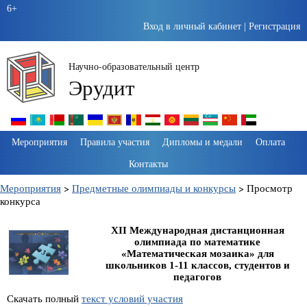
6+
Вход в личный кабинет
|
Регистрация
Научно-образовательный центр
Эрудит
Пропустить
Мероприятия
Правила участия
Дипломы и медали
Оплата
навигацию
Контакты
Мероприятия
>
Предметные олимпиады и конкурсы
>
Просмотр
конкурса
XII Международная дистанционная
олимпиада по математике
«Математическая мозаика» для
школьников 1-11 классов, студентов и
педагогов
Скачать полный
текст условий участия