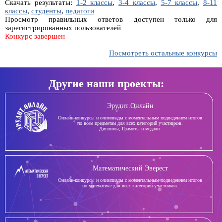
Скачать результаты:
1-2 классы
,
3-4 классы
,
5-7 классы
,
8-11
классы
,
студенты
,
педагоги
Просмотр правильных ответов доступен только для
зарегистрированных пользователей
Конкурс завершен
Посмотреть остальные конкурсы
Другие наши проекты:
Эрудит.Онлайн
Онлайн-конкурсы и олимпиады с моментальным подведением итогов
по всем предметам для всех категорий участников.
Дипломы, Грамоты и медали.
Математический Эверест
Онлайн-конкурсы и олимпиады с моментальным подведением итогов
по математике для всех категорий участников.