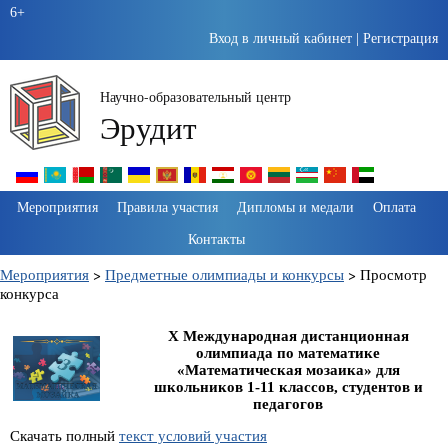
6+
Вход в личный кабинет
|
Регистрация
Научно-образовательный центр
Эрудит
Пропустить
Мероприятия
Правила участия
Дипломы и медали
Оплата
навигацию
Контакты
Мероприятия
>
Предметные олимпиады и конкурсы
>
Просмотр
конкурса
X Международная дистанционная
олимпиада по математике
«Математическая мозаика» для
школьников 1-11 классов, студентов и
педагогов
Скачать полный
текст условий участия