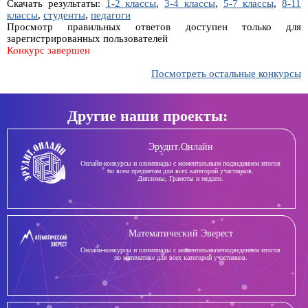
Скачать результаты:
1-2 классы
,
3-4 классы
,
5-7 классы
,
8-11
классы
,
студенты
,
педагоги
Просмотр правильных ответов доступен только для
зарегистрированных пользователей
Конкурс завершен
Посмотреть остальные конкурсы
Другие наши проекты:
Эрудит.Онлайн
Онлайн-конкурсы и олимпиады с моментальным подведением итогов
по всем предметам для всех категорий участников.
Дипломы, Грамоты и медали.
Математический Эверест
Онлайн-конкурсы и олимпиады с моментальным подведением итогов
по математике для всех категорий участников.