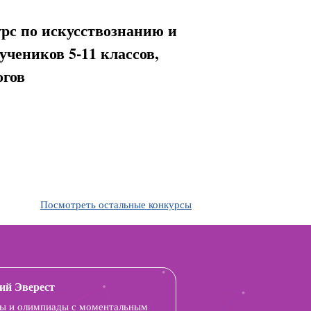
с по искусствознанию и
чеников 5-11 классов,
огов
Посмотреть остальные конкурсы
ий Эверест
ы и олимпиады с моментальным