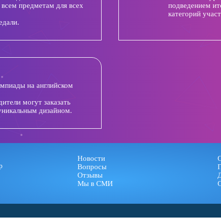
 всем предметам для всех
подведением ит
категорий участ
едали.
импиады на английском
дители могут заказать
уникальным дизайном.
Новости
р
Вопросы
Отзывы
Мы в СМИ