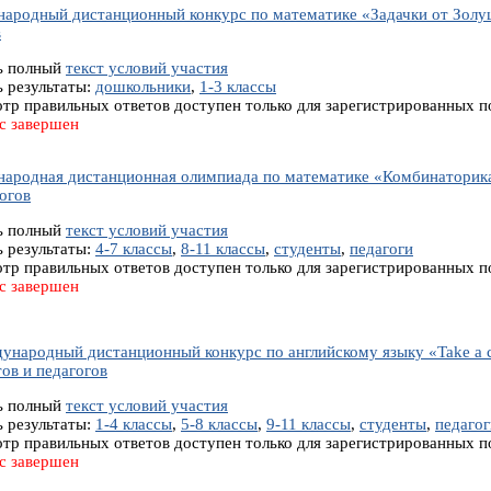
ародный дистанционный конкурс по математике «Задачки от Золуш
в
ь полный
текст условий участия
ь результаты:
дошкольники
,
1-3 классы
тр правильных ответов доступен только для зарегистрированных п
с завершен
ародная дистанционная олимпиада по математике «Комбинаторика» 
огов
ь полный
текст условий участия
ь результаты:
4-7 классы
,
8-11 классы
,
студенты
,
педагоги
тр правильных ответов доступен только для зарегистрированных п
с завершен
дународный дистанционный конкурс по английскому языку «Take a c
ов и педагогов
ь полный
текст условий участия
ь результаты:
1-4 классы
,
5-8 классы
,
9-11 классы
,
студенты
,
педагог
тр правильных ответов доступен только для зарегистрированных п
с завершен