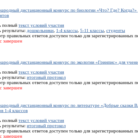
ародный дистанционный конкурс по биологии «Что? Где? Когда?» д
ентов
ь полный
текст условий участия
ь результаты:
дошкольники
,
1-4 классы
,
5-11 классы
,
студенты
тр правильных ответов доступен только для зарегистрированных п
с завершен
ародный дистанционный конкурс по экологии «Гринпис» для ученико
ь полный
текст условий участия
ь результаты:
итоговый протокол
тр правильных ответов доступен только для зарегистрированных п
с завершен
ародный дистанционный конкурс по литературе «Добрые сказки В
в 1-4 классов
ь полный
текст условий участия
ь результаты:
итоговый протокол
тр правильных ответов доступен только для зарегистрированных п
с завершен