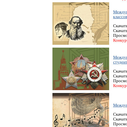
Междун
классов
Скачат
Скачат
Просмо
Конкур
Междун
студент
Скачат
Скачат
Просмо
Конкур
Междун
Скачат
Скачат
Просмо