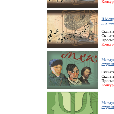
Конкур
II Меж
для уче
Скачат
Скачат
Просмо
Конкур
Междун
студент
Скачат
Скачат
Просмо
Конкур
Междун
студент