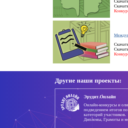
Скачат
Скачат
Конкур
Междун
Скачат
Скачат
Конкур
Другие наши проекты:
Эрудит.Онлайн
Онлайн-конкурсы и ол
подведением итогов по
категорий участников.
Дипломы, Грамоты и м