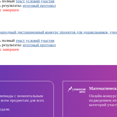
ь полный
текст условий участия
ь результаты:
итоговый протокол
с завершен
ародный дистанционный конкурс проектов для дошкольников, ученик
ь полный
текст условий участия
ь результаты:
итоговый протокол
с завершен
Математическ
импиады с моментальным
Онлайн-конкурс
 всем предметам для всех
подведением ит
категорий участ
едали.