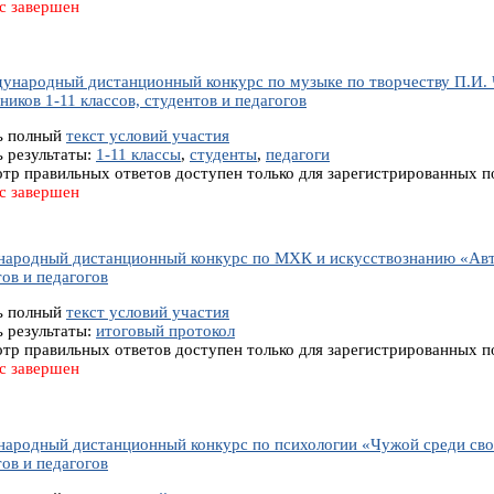
с завершен
дународный дистанционный конкурс по музыке по творчеству П.И. 
ников 1-11 классов, студентов и педагогов
ь полный
текст условий участия
ь результаты:
1-11 классы
,
студенты
,
педагоги
тр правильных ответов доступен только для зарегистрированных п
с завершен
ародный дистанционный конкурс по МХК и искусствознанию «Авто
ов и педагогов
ь полный
текст условий участия
ь результаты:
итоговый протокол
тр правильных ответов доступен только для зарегистрированных п
с завершен
ародный дистанционный конкурс по психологии «Чужой среди своих
ов и педагогов