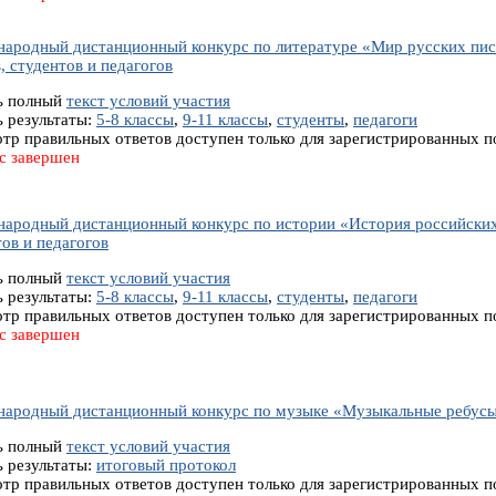
ародный дистанционный конкурс по литературе «Мир русских писа
, студентов и педагогов
ь полный
текст условий участия
ь результаты:
5-8 классы
,
9-11 классы
,
студенты
,
педагоги
тр правильных ответов доступен только для зарегистрированных п
с завершен
ародный дистанционный конкурс по истории «История российских н
ов и педагогов
ь полный
текст условий участия
ь результаты:
5-8 классы
,
9-11 классы
,
студенты
,
педагоги
тр правильных ответов доступен только для зарегистрированных п
с завершен
ародный дистанционный конкурс по музыке «Музыкальные ребусы»
ь полный
текст условий участия
ь результаты:
итоговый протокол
тр правильных ответов доступен только для зарегистрированных п