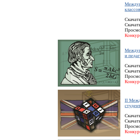
Междун
классо
Скачат
Скачат
Просмо
Конкур
Междун
и педаг
Скачат
Скачат
Просмо
Конкур
II Меж
студент
Скачат
Скачат
Просмо
Конкур