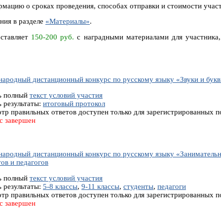
мацию о сроках проведения, способах отправки и стоимости участ
ния в разделе
«Материалы»
.
оставляет
150-200 руб.
с наградными материалами для участника,
ародный дистанционный конкурс по русскому языку «Звуки и буквы
ь полный
текст условий участия
ь результаты:
итоговый протокол
тр правильных ответов доступен только для зарегистрированных п
с завершен
ародный дистанционный конкурс по русскому языку «Занимательная
ов и педагогов
ь полный
текст условий участия
ь результаты:
5-8 классы
,
9-11 классы
,
студенты
,
педагоги
тр правильных ответов доступен только для зарегистрированных п
с завершен