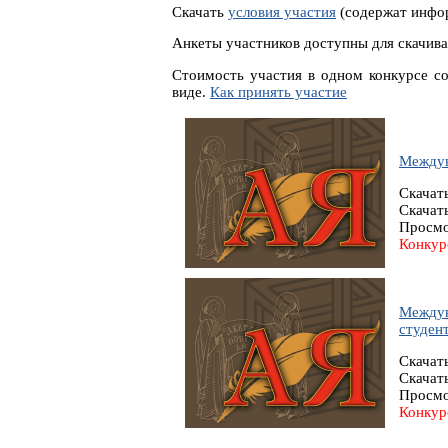
Скачать
условия участия
(содержат инфор
Анкеты участников доступны для скачива
Стоимость участия в одном конкурсе с
виде.
Как принять участие
Междун
Скачат
Скачат
Просмо
Конкур
Междун
студент
Скачат
Скачат
Просмо
Конкур