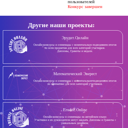
пользователей
Конкурс завершен
Другие наши проекты:
Эрудит.Онлайн
Онлайн-конкурсы и олимпиады с моментальным подведением итогов
по всем предметам для всех категорий участников.
Дипломы, Грамоты и медали.
Математический Эверест
Онлайн-конкурсы и олимпиады с моментальным подведением итогов
по математике для всех категорий участников.
Erudite.Online
Онлайн-конкурсы и олимпиады на английском языке.
Участники и их руководители могут заказать Дипломы и Грамоты с
уникальным дизайном.