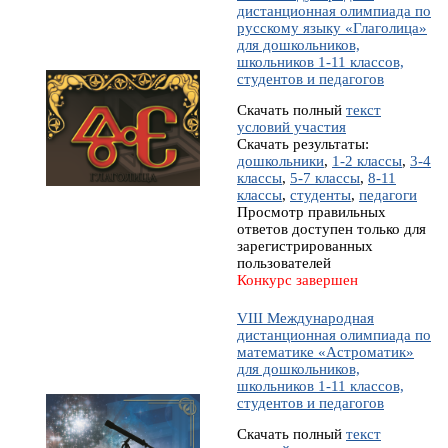
дистанционная олимпиада по
русскому языку «Глаголица»
для дошкольников,
школьников 1-11 классов,
студентов и педагогов
Скачать полный
текст
условий участия
Скачать результаты:
дошкольники
,
1-2 классы
,
3-4
классы
,
5-7 классы
,
8-11
классы
,
студенты
,
педагоги
Просмотр правильных
ответов доступен только для
зарегистрированных
пользователей
Конкурс завершен
VIII Международная
дистанционная олимпиада по
математике «Астроматик»
для дошкольников,
школьников 1-11 классов,
студентов и педагогов
Скачать полный
текст