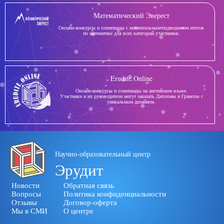
Математический Эверест
Онлайн-конкурсы и олимпиады с моментальным подведением итогов
по математике для всех категорий участников.
Erudite.Online
Онлайн-конкурсы и олимпиады на английском языке.
Участники и их руководители могут заказать Дипломы и Грамоты с
уникальным дизайном.
Научно-образовательный центр
Эрудит
Новости
Обратная связь
Вопросы
Политика конфиденциальности
Отзывы
Договор-оферта
Мы в СМИ
О центре