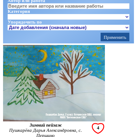
Автор или работа
Категория
Упорядочить по
Зимний пейзаж
4
Пушкарёва Дарья Александровна, с.
Першино