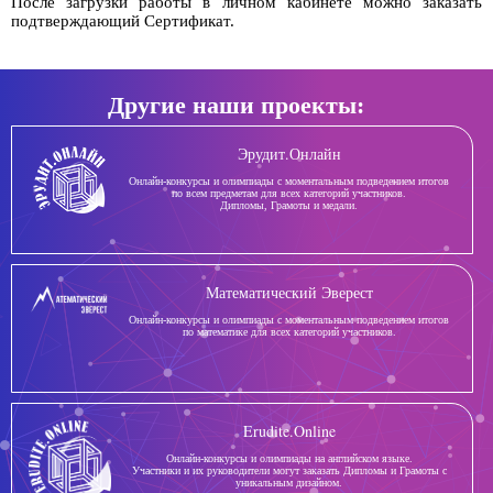
После загрузки работы в личном кабинете можно заказать
подтверждающий Сертификат.
Другие наши проекты:
Эрудит.Онлайн
Онлайн-конкурсы и олимпиады с моментальным подведением итогов
по всем предметам для всех категорий участников.
Дипломы, Грамоты и медали.
Математический Эверест
Онлайн-конкурсы и олимпиады с моментальным подведением итогов
по математике для всех категорий участников.
Erudite.Online
Онлайн-конкурсы и олимпиады на английском языке.
Участники и их руководители могут заказать Дипломы и Грамоты с
уникальным дизайном.