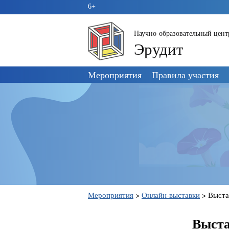
6+
Научно-образовательный цент
Эрудит
Пропустить
Мероприятия
Правила участия
навигацию
Мероприятия
>
Онлайн-выставки
>
Выста
Выста