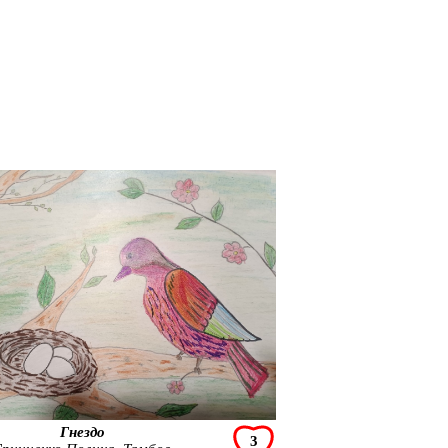
Гнездо
3