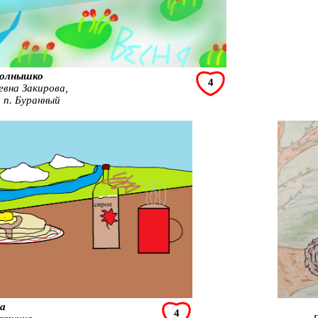
солнышко
4
евна Закирова,
, п. Буранный
а
4