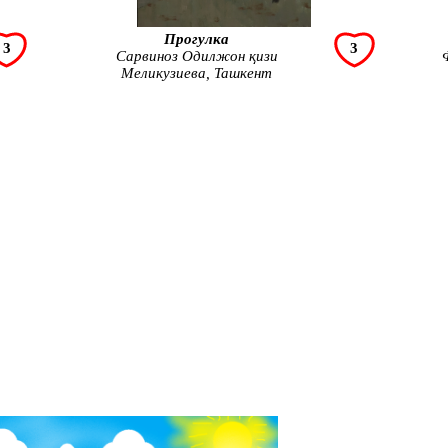
Прогулка
3
3
Сарвиноз Одилжон қизи
Меликузиева, Ташкент