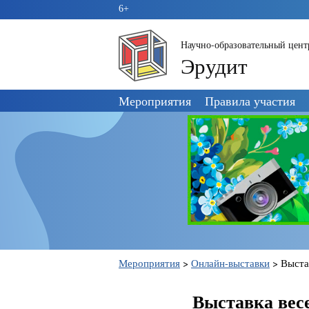
6+
Научно-образовательный цент
Эрудит
Пропустить
Мероприятия
Правила участия
навигацию
Мероприятия
>
Онлайн-выставки
>
Выста
Выставка весе