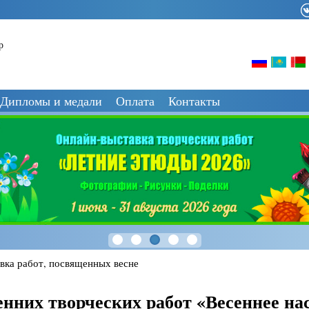
р
Дипломы и медали
Оплата
Контакты
вка работ, посвященных весне
нних творческих работ «Весеннее на