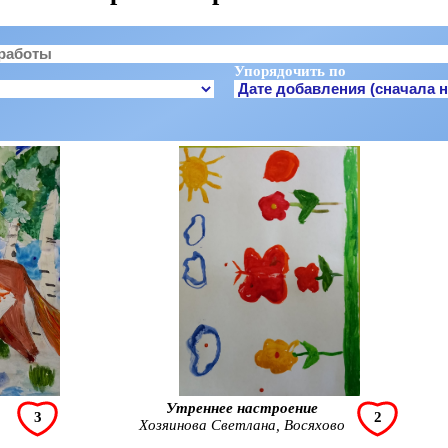
Упорядочить по
Утреннее настроение
3
2
Хозяинова Светлана, Восяхово