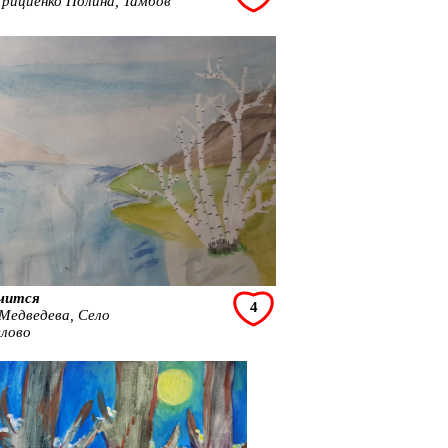
Грициенко Полина, Тамбов
чится
4
 Медведева, Село
лово