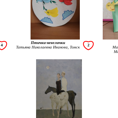
Птички-невелички
4
2
Татьяна Николаевна Иванова, Томск
Ма
Ма