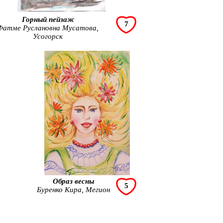
Горный пейзаж
7
Фатме Руслановна Мусатова,
Усогорск
Образ весны
5
Буренко Кира, Мегион