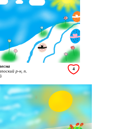
весна
4
поский р-н, п.
й