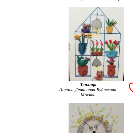
Теплица
Полина Денисовна Буйнякова,
Москва