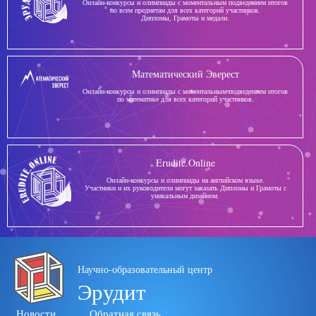
Онлайн-конкурсы и олимпиады с моментальным подведением итогов
по всем предметам для всех категорий участников.
Дипломы, Грамоты и медали.
Математический Эверест
Онлайн-конкурсы и олимпиады с моментальным подведением итогов
по математике для всех категорий участников.
Erudite.Online
Онлайн-конкурсы и олимпиады на английском языке.
Участники и их руководители могут заказать Дипломы и Грамоты с
уникальным дизайном.
Научно-образовательный центр
Эрудит
Новости
Обратная связь