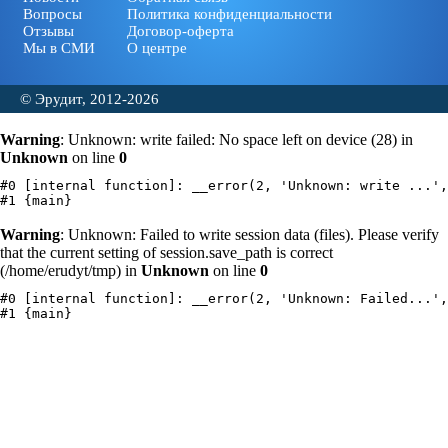
Вопросы
Политика конфиденциальности
Отзывы
Договор-оферта
Мы в СМИ
О центре
© Эрудит, 2012-2026
Warning
: Unknown: write failed: No space left on device (28) in
Unknown
on line
0
#0 [internal function]: __error(2, 'Unknown: write ...',
Warning
: Unknown: Failed to write session data (files). Please verify
that the current setting of session.save_path is correct
(/home/erudyt/tmp) in
Unknown
on line
0
#0 [internal function]: __error(2, 'Unknown: Failed...',