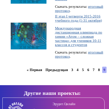
Скачать результаты:
итоговый
протокол
.
II этап I четверти 2015-2016
учебного года (1-31 октября)
Международная
дистанционная олимпиада по
химии «Атом – сложная
частица» для учеников 10-11
классов и студентов
Скачать результаты:
итоговый
протокол
.
« Первая
Предыдущая
3
4
5
6
7
8
9
Другие наши проекты:
Эрудит.Онлайн