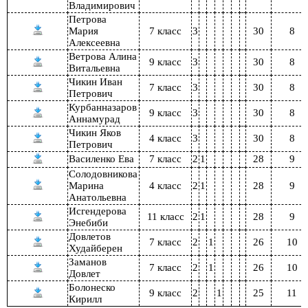
Владимирович
Петрова
Мария
7 класс
3
30
8
Алексеевна
Ветрова Алина
9 класс
3
30
8
Витальевна
Чикин Иван
7 класс
3
30
8
Петрович
Курбанназаров
9 класс
3
30
8
Аннамурад
Чикин Яков
4 класс
3
30
8
Петрович
Василенко Ева
7 класс
2
1
28
9
Солодовникова
Марина
4 класс
2
1
28
9
Анатольевна
Исгендерова
11 класс
2
1
28
9
Энебиби
Довлетов
7 класс
2
1
26
10
Худайберен
Заманов
7 класс
2
1
26
10
Довлет
Болонеско
9 класс
2
1
25
11
Кирилл