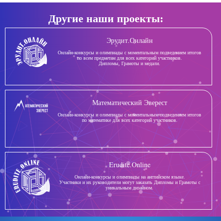
Другие наши проекты:
Эрудит.Онлайн
Онлайн-конкурсы и олимпиады с моментальным подведением итогов
по всем предметам для всех категорий участников.
Дипломы, Грамоты и медали.
Математический Эверест
Онлайн-конкурсы и олимпиады с моментальным подведением итогов
по математике для всех категорий участников.
Erudite.Online
Онлайн-конкурсы и олимпиады на английском языке.
Участники и их руководители могут заказать Дипломы и Грамоты с
уникальным дизайном.