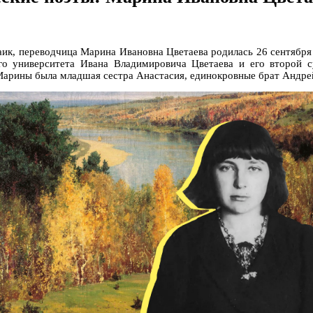
заик, переводчица Марина Ивановна Цветаева родилась 26 сентября 
го университета Ивана Владимировича Цветаева и его второй 
Марины была младшая сестра Анастасия, единокровные брат Андрей