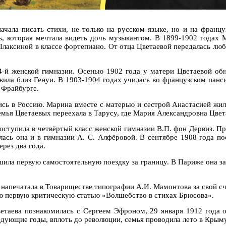
ачала писать стихи, не только на русском языке, но и на франц
ь, которая мечтала видеть дочь музыкантом. В 1899-1902 годах
аксиной в классе фортепиано. От отца Цветаевой передалась люб
4-й женской гимназии. Осенью 1902 года у матери Цветаевой об
жила близ Генуи. В 1903-1904 годах училась во французском панси
 Фрайбурге.
ись в Россию. Марина вместе с матерью и сестрой Анастасией жила
мья Цветаевых переехала в Тарусу, где Мария Александровна Цвета
оступила в четвёртый класс женской гимназии В.П. фон Дервиз. Пр
лась она и в гимназии А. С. Алфёровой. В сентябре 1908 года по
ерез два года.
ила первую самостоятельную поездку за границу. В Париже она за
а напечатала в Товариществе типографии А.И. Мамонтова за свой с
ою первую критическую статью «Волшебство в стихах Брюсова».
етаева познакомилась с Сергеем Эфроном, 29 января 1912 года о
дующие годы, вплоть до революции, семья проводила лето в Крыму