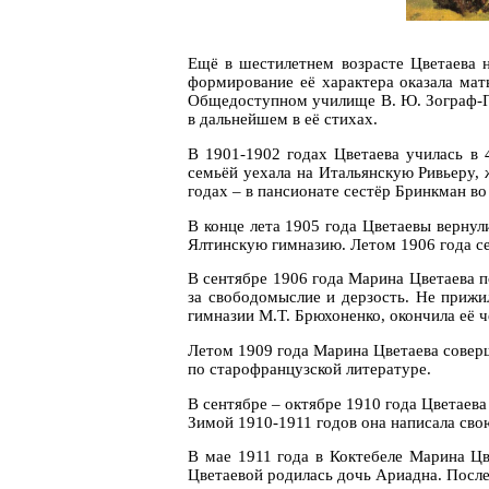
Ещё в шестилетнем возрасте Цветаева н
формирование её характера оказала мат
Общедоступном училище В. Ю. Зограф-Пл
в дальнейшем в её стихах.
В 1901-1902 годах Цветаева училась в 
семьёй уехала на Итальянскую Ривьеру, 
годах – в пансионате сестёр Бринкман во
В конце лета 1905 года Цветаевы вернул
Ялтинскую гимназию. Летом 1906 года се
В сентябре 1906 года Марина Цветаева п
за свободомыслие и дерзость. Не прижи
гимназии М.Т. Брюхоненко, окончила её ч
Летом 1909 года Марина Цветаева соверш
по старофранцузской литературе.
В сентябре – октябре 1910 года Цветаев
Зимой 1910-1911 годов она написала св
В мае 1911 года в Коктебеле Марина Цв
Цветаевой родилась дочь Ариадна. После