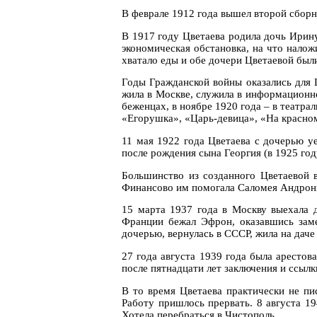
В феврале 1912 года вышел второй сборн
В 1917 году Цветаева родила дочь Ирин
экономическая обстановка, на что налож
хватало еды и обе дочери Цветаевой были
Годы Гражданской войны оказались для 
жила в Москве, служила в информационно
беженцах, в ноябре 1920 года – в театр
«Егорушка», «Царь-девица», «На красном
11 мая 1922 года Цветаева с дочерью уе
после рождения сына Георгия (в 1925 го
Большинство из созданного Цветаевой 
Финансово им помогала Саломея Андрон
15 марта 1937 года в Москву выехала д
Франции бежал Эфрон, оказавшись зам
дочерью, вернулась в СССР, жила на дач
27 года августа 1939 года была арестов
после пятнадцати лет заключения и ссылк
В то время Цветаева практически не пи
Работу пришлось прервать. 8 августа 19
Хотела перебраться в Чистополь.