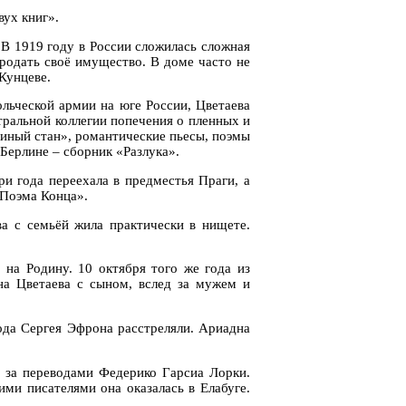
вух книг».
В 1919 году в России сложилась сложная
продать своё имущество. В доме часто не
Кунцеве.
льческой армии на юге России, Цветаева
тральной коллегии попечения о пленных и
диный стан», романтические пьесы, поэмы
Берлине – сборник «Разлука».
ри года переехала в предместья Праги, а
«Поэма Конца».
а с семьёй жила практически в нищете.
 на Родину. 10 октября того же года из
а Цветаева с сыном, вслед за мужем и
года Сергея Эфрона расстреляли. Ариадна
ё за переводами Федерико Гарсиа Лорки.
ими писателями она оказалась в Елабуге.