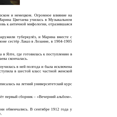
узском и немецком. Огромное влияние на
 Марина Цветаева училась в Музыкальном
овь к античной мифологии, отразившаяся
наружили туберкулёз, и Марина вместе с
оне сестёр Лаказ в Лозанне, в 1904-1905
 в Ялте, где готовилась к поступлению в
ева скончалась.
оучилась в ней полгода и была исключена
ступила в шестой класс частной женской
писалась на летний университетский курс
чёт первый сборник – «Вечерний альбом».
ни обвенчались. В сентябре 1912 года у
.