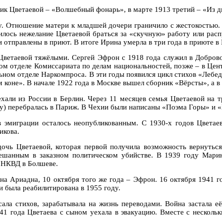
ик Цветаевой – «Волшебный фонарь», в марте 1913 третий – «Из д
у. Отношение матери к младшей дочери граничило с жестокостью. 
илось нежелание Цветаевой браться за «скучную» работу или рас
 отправлены в приют. В итоге Ирина умерла в три года в приюте в 
Цветаевой тяжёлыми. Сергей Эфрон с 1918 года служил в Доброво
м отделе Комиссариата по делам национальностей, позже – в Цен
альном отделе Наркомпроса. В эти годы появился цикл стихов «Лебе
 коне». В начале 1922 года в Москве вышел сборник «Вёрсты», а в 
хали из России в Берлин. Через 11 месяцев семья Цветаевой на т
ду) перебралась в Париж. В Чехии были написаны «Поэма Горы» и 
в эмиграции осталось неопубликованным. С 1930-х годов Цветаев
икова.
очь Цветаевой, которая первой получила возможность вернуться
ешанным в заказном политическом убийстве. В 1939 году Марин
е НКВД в Болшеве.
ана Ариадна, 10 октября того же года – Эфрон. 16 октября 1941 
и была реабилитирована в 1955 году.
сала стихов, зарабатывала на жизнь переводами. Война застала е
41 года Цветаева с сыном уехала в эвакуацию. Вместе с нескольк