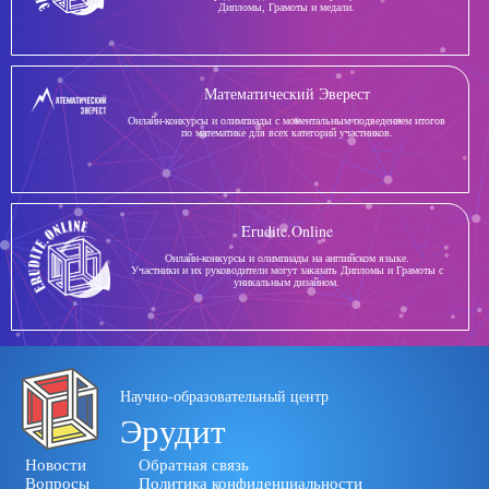
Дипломы, Грамоты и медали.
Математический Эверест
Онлайн-конкурсы и олимпиады с моментальным подведением итогов
по математике для всех категорий участников.
Erudite.Online
Онлайн-конкурсы и олимпиады на английском языке.
Участники и их руководители могут заказать Дипломы и Грамоты с
уникальным дизайном.
Научно-образовательный центр
Эрудит
Новости
Обратная связь
Вопросы
Политика конфиденциальности