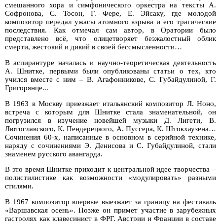
смешанного хора и симфонического оркестра на тексты А.
Софронова, С. Тосон, Г. Фере, Е. Эйсаку, где молодой
композитор передал ужасы атомного взрыва и его трагические
последствия. Как отмечал сам автор, в Оратории было
представлено всё, что олицетворяет безжалостный облик
смерти, жестокий и дикий в своей бессмысленности…
В аспирантуре началась и научно-теоретическая деятельность
А. Шнитке, первыми были опубликованы статьи о тех, кто
учился вместе с ним – В. Агафонникове, С. Губайдулиной, Г.
Григорянце...
В 1963 в Москву приезжает итальянский композитор Л. Ноно,
встреча с которым для Шнитке стала знаменательной, он
погрузился в изучение новейшей музыки Д. Лигети, В.
Лютославского, К. Пендерецкого, А. Пуссера, К. Штокхаузена…
Сочинения 60-х, написанные в основном в серийной технике,
наряду с сочинениями Э. Денисова и С. Губайдулиной, стали
знаменем русского авангарда.
В это время Шнитке приходит к центральной идее творчества –
полистилистике как возможности «модулировать» разными
стилями.
В 1967 композитор впервые выезжает за границу на фестиваль
«Варшавская осень». Позже он примет участие в зарубежных
гастролях как клавесинист в ФРГ, Австрии и Франции в составе