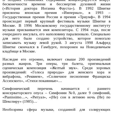
бесконечности времени и бессмертия духовной жизни
(«История доктора Иоганна Фауста»). В 1992 Шнитке
присвоена японская премия «Империал», в 1993 –
Государственная премия России и премия «Триумф». В 1994
происходит первый крупный фестиваль музыки Шнитке в
Москве. В 1996 Московскому государственному институту
музыки присваивается имя композитора. С 1994 года, после
очередного инсульта, его наполовину парализовало. Специально
для него было создано устройство, которое помогало
записывать музыку левой рукой. 3 августа 1998 Альфред
Шнитке скончался в Гамбурге, похоронен на Новодевичьем
кладбище в Москве.
Наследие его огромно, включает свыше 200 произведений
разных жанров. Три оперы, три балета, оригинальная
сценическая композиция «Желтый звук». Среди хоровых
произведений: «Голоса природы» для женского хора и
вибрафона, «Реквием», «Солнечное песнопение Франциска
Ассизского», «Стихи покаянные»…
Симфонический перечень начинается с раннего
консерваторского опуса – Симфонии №0, далее 9 симфоний,
«Pianissimo…», «Ритуал», «(Не) сон в летнюю ночь (Не) по
Шекспиру» (1985)…
Необозрима сфера музыки, созданной для солирующих