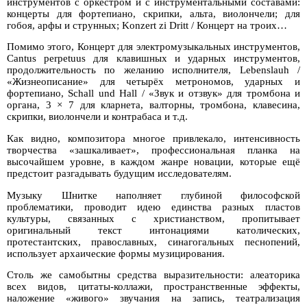
инструментов с оркестром и с инструментальными составами:
концерты для фортепиано, скрипки, альта, виолончели; для
гобоя, арфы и струнных; Konzert zi Dritt / Концерт на троих…
Помимо этого, Концерт для электромузыкальных инструментов,
Cantus perpetuus для клавишных и ударных инструментов,
продолжительность по желанию исполнителя, Lebenslauh /
«Жизнеописание» для четырёх метрономов, ударных и
фортепиано, Schall und Hall / «Звук и отзвук» для тромбона и
органа, 3 × 7 для кларнета, валторны, тромбона, клавесина,
скрипки, виолончели и контрабаса и т.д.
Как видно, композитора многое привлекало, интенсивность
творчества «зашкаливает», профессиональная планка на
высочайшем уровне, в каждом жанре новации, которые ещё
предстоит разгадывать будущим исследователям.
Музыку Шнитке наполняет глубиной философской
проблематики, проводит идею единства разных пластов
культуры, связанных с христианством, пропитывает
оригинальный текст интонациями католических,
протестантских, православных, синагогальных песнопений,
использует архаические формы музицирования.
Столь же самобытны средства выразительности: алеаторика
всех видов, цитаты-коллажи, пространственные эффекты,
наложение «живого» звучания на запись, театрализация