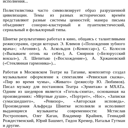
исполнения...
Полистилистика часто символизирует образ разрушенной
цивилизации. Темы из разных исторических времён
представляют разные системы ценностей; манера письма
объединяет сонорно-кластерный и пуантилистический,
сериальный и фольклорный типы.
Шнитке результативно работал в кино, общаясь с талантливыми
режиссерами, среди которых Э. Климов («Похождения зубного
врача»; «Агония»), А. Аскольдов («Комиссар»), С. Колосов
(«Вызываем огонь на себя»), А. Смирнов («Белорусский
вокзал»), Л. Шепитько («Восхождение»), А. Хржановский
(«Стеклянная гармоника»)...
Работая в Московском Театре на Таганке, композитор создал
музыкальное оформление к спектаклям «Ревизская сказка»,
«Пир во время чумы», «Живаго» (режиссёр Ю. Любимов).
Писал музыку для постановок Театра «Эрмитаж» и МХАТа.
Одним из шедевров является «Гоголь-сюита», основанная на
произведениях: «Мёртвые души», «Портрет», «Нос», «Записки
сумасшедшего», «Ревизор», «Авторская исповедь».
Произведения Альфреда Шнитке исполняли и исполняют
выдающиеся музыканты современности: Мстислав
Ростропович, Олег Каган, Владимир Крайнев, Геннадий
Рождественский, Юрий Башмет, Гидон Кремер, Наталья Гутман
и другие.