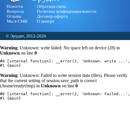
Новости
Обратная связь
Вопросы
Политика конфиденциальности
Отзывы
Договор-оферта
Мы в СМИ
О центре
© Эрудит, 2012-2026
Warning
: Unknown: write failed: No space left on device (28) in
Unknown
on line
0
#0 [internal function]: __error(2, 'Unknown: write ...',
Warning
: Unknown: Failed to write session data (files). Please verify
that the current setting of session.save_path is correct
(/home/erudyt/tmp) in
Unknown
on line
0
#0 [internal function]: __error(2, 'Unknown: Failed...',