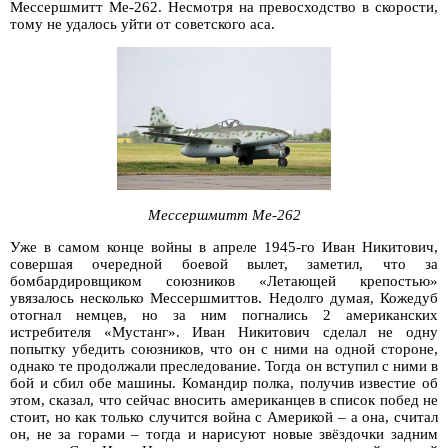
Мессершмитт Me-262. Несмотря на превосходство в скорости,
тому не удалось уйти от советского аса.
Мессершмитт Me-262
Уже в самом конце войны в апреле 1945-го Иван Никитович,
совершая очередной боевой вылет, заметил, что за
бомбардировщиком союзников «Летающей крепостью»
увязалось несколько Мессершмиттов. Недолго думая, Кожедуб
отогнал немцев, но за ним погнались 2 американских
истребителя «Мустанг». Иван Никитович сделал не одну
попытку убедить союзников, что он с ними на одной стороне,
однако те продолжали преследование. Тогда он вступил с ними в
бой и сбил обе машины. Командир полка, получив известие об
этом, сказал, что сейчас вносить американцев в список побед не
стоит, но как только случится война с Америкой – а она, считал
он, не за горами – тогда и нарисуют новые звёздочки задним