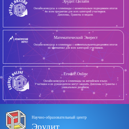
Эрудит.Онлайн
Онлайн-конкурсы и олимпиады с моментальным подведением итогов
по всем предметам для всех категорий участников.
Дипломы, Грамоты и медали.
Математический Эверест
Онлайн-конкурсы и олимпиады с моментальным подведением итогов
по математике для всех категорий участников.
Erudite.Online
Онлайн-конкурсы и олимпиады на английском языке.
Участники и их руководители могут заказать Дипломы и Грамоты с
уникальным дизайном.
Научно-образовательный центр
Эрудит