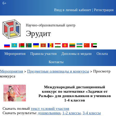
6+
Вход в личный кабинет
|
Регистрация
Научно-образовательный центр
Эрудит
Пропустить
Мероприятия
Правила участия
Дипломы и медали
Оплата
навигацию
Контакты
Мероприятия
>
Предметные олимпиады и конкурсы
>
Просмотр
конкурса
Международный дистанционный
конкурс по математике «Задачки от
Ральфа» для дошкольников и учеников
1-4 классов
Скачать полный
текст условий участия
Скачать результаты:
дошкольники
,
1-2 классы
,
3-4 классы