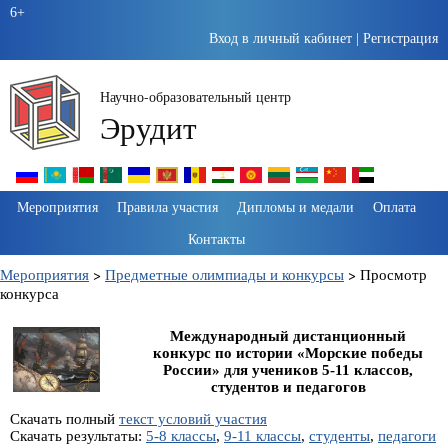
6+
Вход в личный кабинет
|
Регистрация
Научно-образовательный центр
Эрудит
Пропустить
Мероприятия
Правила участия
Дипломы и медали
Оплата
навигацию
Контакты
Мероприятия
>
Предметные олимпиады и конкурсы
>
Просмотр
конкурса
Международный дистанционный
конкурс по истории «Морские победы
России» для учеников 5-11 классов,
студентов и педагогов
Скачать полный
текст условий участия
Скачать результаты:
5-8 классы
,
9-11 классы
,
студенты
,
педагоги