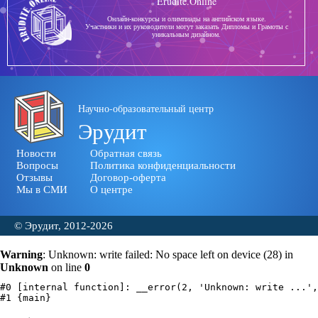
Erudite.Online
Онлайн-конкурсы и олимпиады на английском языке.
Участники и их руководители могут заказать Дипломы и Грамоты с
уникальным дизайном.
Научно-образовательный центр
Эрудит
Новости
Обратная связь
Вопросы
Политика конфиденциальности
Отзывы
Договор-оферта
Мы в СМИ
О центре
© Эрудит, 2012-2026
Warning
: Unknown: write failed: No space left on device (28) in
Unknown
on line
0
#0 [internal function]: __error(2, 'Unknown: write ...',