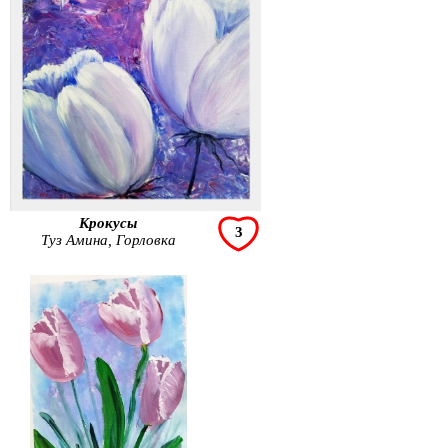
Крокусы
3
Туз Амина, Горловка