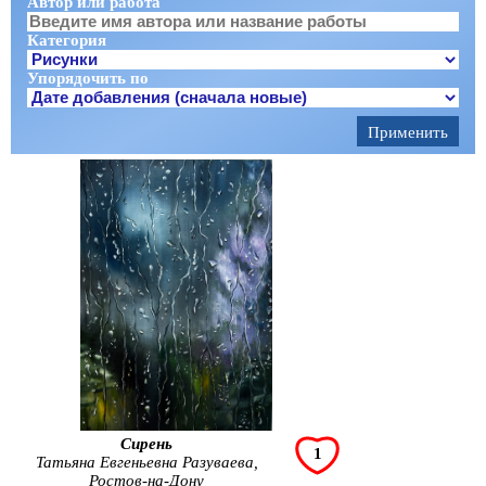
Автор или работа
Категория
Упорядочить по
Сирень
1
Татьяна Евгеньевна Разуваева,
Ростов-на-Дону