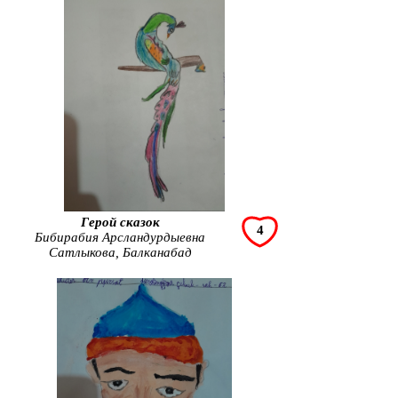
Герой сказок
4
Бибирабия Арсландурдыевна
Сатлыкова, Балканабад