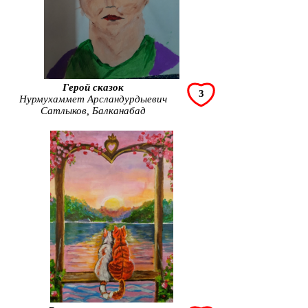
Герой сказок
3
Нурмухаммет Арсландурдыевич
Сатлыков, Балканабад